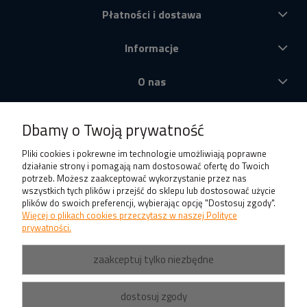
Płatności i dostawa
Informacje
O nas
Produkty
Dbamy o Twoją prywatność
Pliki cookies i pokrewne im technologie umożliwiają poprawne
działanie strony i pomagają nam dostosować ofertę do Twoich
potrzeb. Możesz zaakceptować wykorzystanie przez nas
wszystkich tych plików i przejść do sklepu lub dostosować użycie
plików do swoich preferencji, wybierając opcję "Dostosuj zgody".
Więcej o plikach cookies przeczytasz w naszej Polityce
prywatności.
zaakceptuj tylko niezbędne
dostosuj zgody