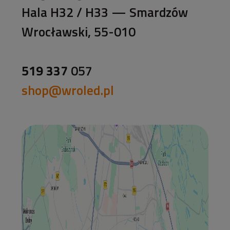
Hala H32 / H33 — Smardzów
Wrocławski, 55-010
519 337
057
shop@wroled.pl