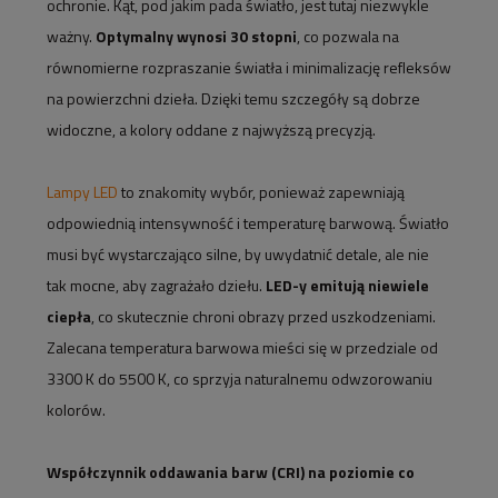
ochronie. Kąt, pod jakim pada światło, jest tutaj niezwykle
ważny.
Optymalny wynosi 30 stopni
, co pozwala na
równomierne rozpraszanie światła i minimalizację refleksów
na powierzchni dzieła. Dzięki temu szczegóły są dobrze
widoczne, a kolory oddane z najwyższą precyzją.
Lampy LED
to znakomity wybór, ponieważ zapewniają
odpowiednią intensywność i temperaturę barwową. Światło
musi być wystarczająco silne, by uwydatnić detale, ale nie
tak mocne, aby zagrażało dziełu.
LED-y emitują niewiele
ciepła
, co skutecznie chroni obrazy przed uszkodzeniami.
Zalecana temperatura barwowa mieści się w przedziale od
3300 K do 5500 K, co sprzyja naturalnemu odwzorowaniu
kolorów.
Współczynnik oddawania barw (CRI) na poziomie co