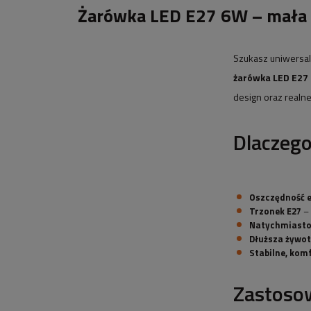
Żarówka LED E27 6W – mała 
Szukasz uniwersal
żarówka LED E27
design oraz realn
Dlaczeg
Oszczędność e
Trzonek E27
– 
Natychmiasto
Dłuższa żywo
Stabilne, kom
Zastoso