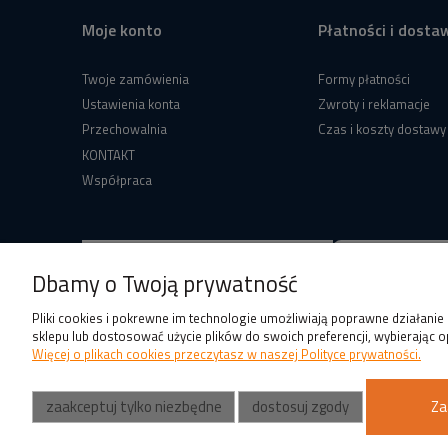
Moje konto
Płatności i dosta
Twoje zamówienia
Formy płatności
Ustawienia konta
Zwroty i reklamacje
Przechowalnia
Czas i koszty dostawy
KONTAKT
Współpraca
Dbamy o Twoją prywatność
Pliki cookies i pokrewne im technologie umożliwiają poprawne działani
sklepu lub dostosować użycie plików do swoich preferencji, wybierając o
Więcej o plikach cookies przeczytasz w naszej Polityce prywatności.
zaakceptuj tylko niezbędne
dostosuj zgody
Za