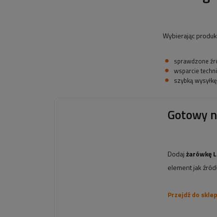
Wybierając produkt
sprawdzone źró
wsparcie techn
szybką wysyłk
Gotowy n
Dodaj
żarówkę 
element jak źródł
Przejdź do skle