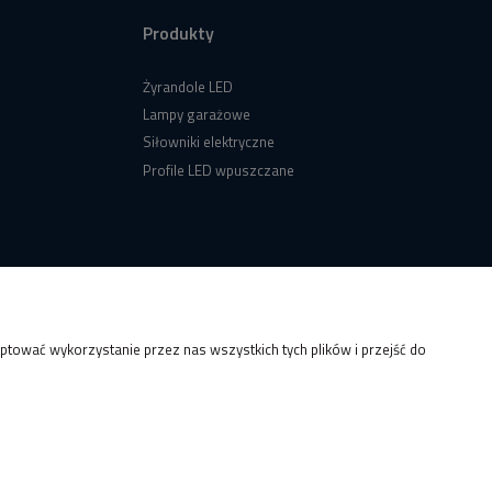
Produkty
Żyrandole LED
Lampy garażowe
Siłowniki elektryczne
Profile LED wpuszczane
tować wykorzystanie przez nas wszystkich tych plików i przejść do