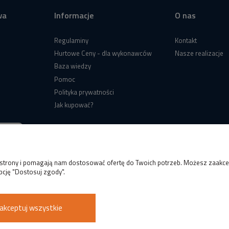
wa
Informacje
O nas
Regulaminy
Kontakt
Hurtowe Ceny - dla wykonawców
Nasze realizacje
Baza wiedzy
Pomoc
Polityka prywatności
Jak kupować?
e strony i pomagają nam dostosować ofertę do Twoich potrzeb. Możesz zaakcep
pcję "Dostosuj zgody".
akceptuj wszystkie