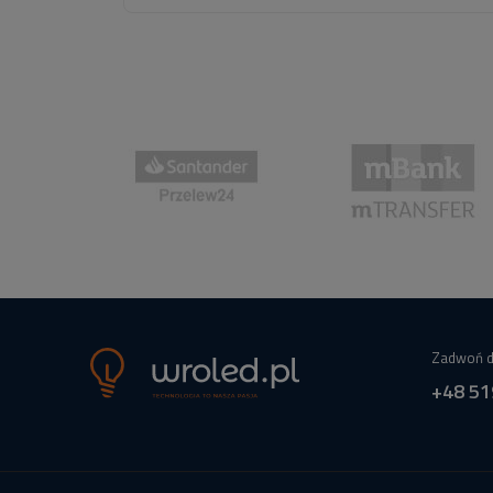
Zadwoń d
+48 51