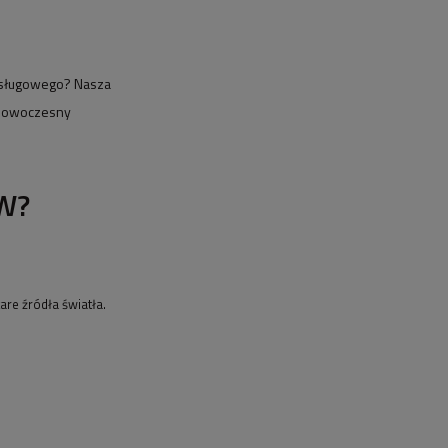
 usługowego? Nasza
, nowoczesny
6W?
re źródła światła.