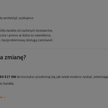
y wroled.pl, zyskujesz:
dła światła od zaufanych dostawców,
iczne i pomoc w doborze oświetlenia,
ę i bezproblemową obsługę zamówień.
a zmianę?
LED E27 6W
do koszyka i przekonaj się, jak wiele możesz zyskać, zmieniając
o światła.
pu →