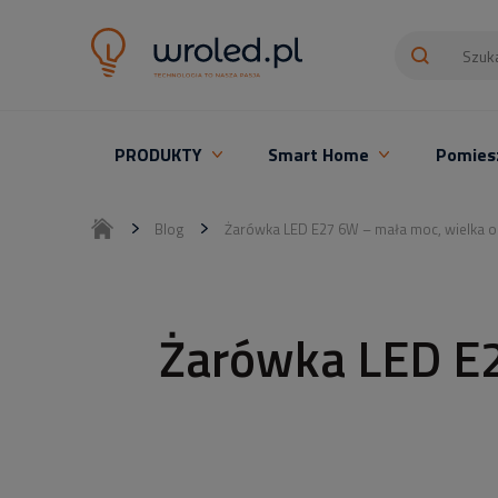
PRODUKTY
Smart Home
Pomies
Oświetlenie LED z montażem
Blog
Żarówka LED E27 6W – mała moc, wielka 
Żarówka LED E2