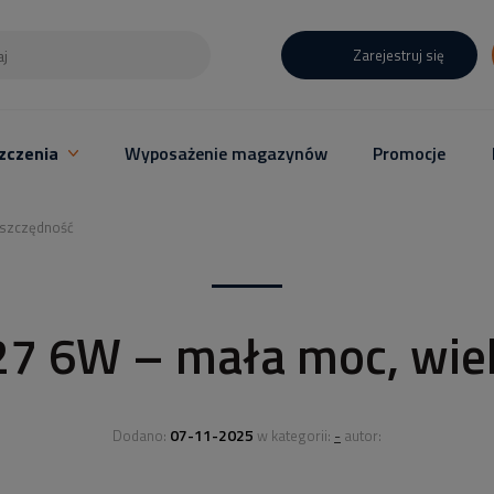
Zarejestruj się
zczenia
Wyposażenie magazynów
Promocje
oszczędność
7 6W – mała moc, wie
07-11-2025
-
Dodano:
w kategorii:
autor: