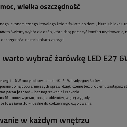
moc, wielka oszczędność
nego, ekonomicznego i trwałego źródła światła do domu, biura lub lokalu
 6W
to świetny wybór dla osób, które chcą połączyć komfort użytkowania
e oszczędności na rachunkach za prąd.
o warto wybrać żarówkę LED E27 
nergii
– 6 W mocy odpowiada ok. 40–50 W tradycyjnej żarówki.
pasuje do najpopularniejszych opraw, dzięki czemu bez problemu zastąpisz sta
wa pełna jasność
– bez nagrzewania i czekania.
tność
– mniej wymian, mniej problemów, więcej wygody.
fortowe światło
– idealne do codziennego użytkowania.
wanie w każdym wnętrzu