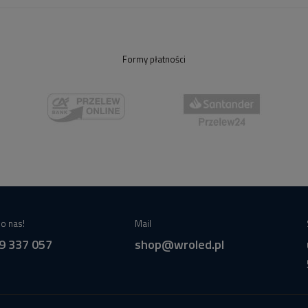
Formy płatności
o nas!
Mail
9 337 057
shop@wroled.pl