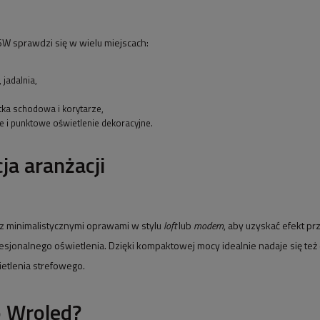
W sprawdzi się w wielu miejscach:
 jadalnia,
tka schodowa i korytarze,
e i punktowe oświetlenie dekoracyjne.
ja aranżacji
 z minimalistycznymi oprawami w stylu
loft
lub
modern
, aby uzyskać efekt pr
esjonalnego oświetlenia. Dzięki kompaktowej mocy idealnie nadaje się też
ietlenia strefowego.
o Wroled?