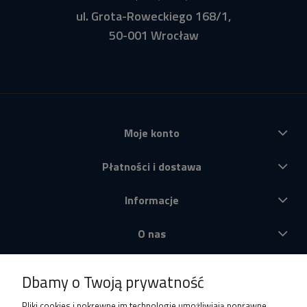
ul. Grota-Roweckiego 168/1,
50-001 Wrocław
Moje konto
Płatności i dostawa
Informacje
O nas
Produkty
Dbamy o Twoją prywatność
Pliki cookies i pokrewne im technologie umożliwiają poprawne