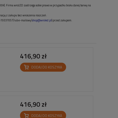
00K). Firma wroLED zastrzega sobie prawo w przypadku braku danej barwy na
gnację z zakupu bez wnoszenia roszczeń.
(519337057) lub e-mailowy (
shop@wroled.pl
) przed zakupem.
416,90 zł
DODAJ DO KOSZYKA
416,90 zł
DODAJ DO KOSZYKA