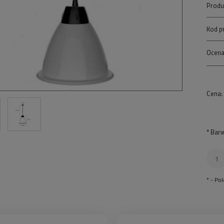
Produ
Kod p
Ocena
Cena:
*
Barw
*
- Po