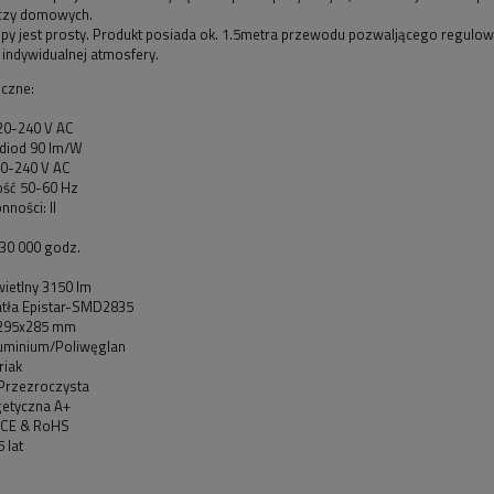
czy domowych.
py jest prosty. Produkt posiada ok. 1.5metra przewodu pozwaljącego regulo
indywidualnej atmosfery.
iczne:
220-240 V AC
diod 90 lm/W
00-240 V AC
ość 50-60 Hz
nności: II
30 000 godz.
ietlny 3150 lm
atła Epistar-SMD2835
295x285 mm
luminium/Poliwęglan
riak
Przezroczysta
getyczna A+
: CE & RoHS
 lat