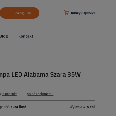
Koszyk:
(pusty)
Zaloguj się
Blog
Kontakt
mpa LED Alabama Szara 35W
aj o produkt
poleć znajomemu
pność:
duża ilość
Wysyłka w:
5 dni