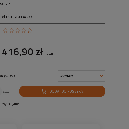
cent:
-
roduktu:
GL-CLYA-35
:
416,90 zł
brutto
a światła:
DODAJ DO KOSZYKA
szt.
le wymagane