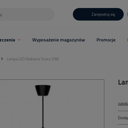
Zarejestruj się
zczenia
Wyposażenie magazynów
Promocje
Lampa LED Alabama Szara 35W
La
zapyt
Dostę