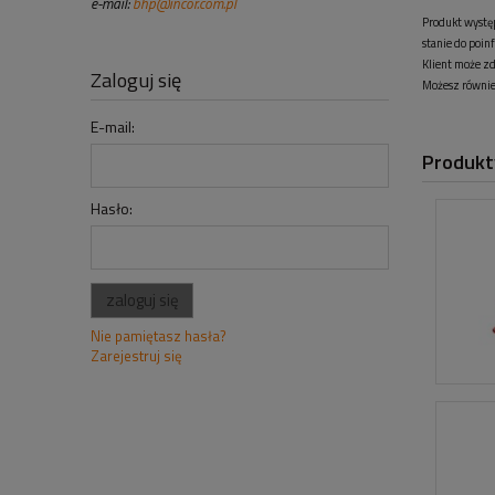
e-mail:
bhp@incor.com.pl
Produkt wystę
stanie do poi
Klient może zd
Zaloguj się
Możesz również
E-mail:
Produkt
Hasło:
zaloguj się
Nie pamiętasz hasła?
Zarejestruj się