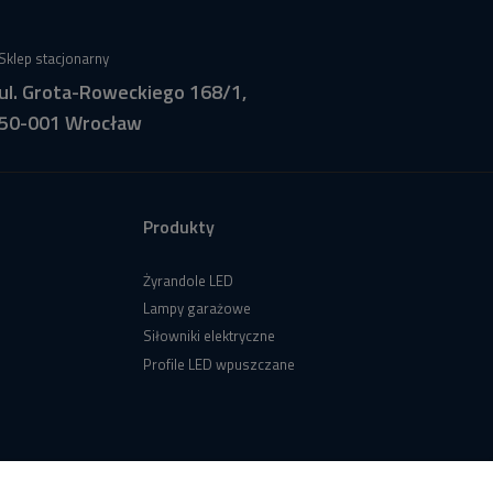
Sklep stacjonarny
ul. Grota-Roweckiego 168/1,
50-001 Wrocław
Produkty
Żyrandole LED
Lampy garażowe
Siłowniki elektryczne
Profile LED wpuszczane