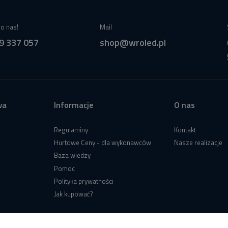
o nas!
Mail
9 337 057
shop@wroled.pl
wa
Informacje
O nas
Regulaminy
Kontakt
Hurtowe Ceny - dla wykonawców
Nasze realizacje
Baza wiedzy
Pomoc
Polityka prywatności
Jak kupować?