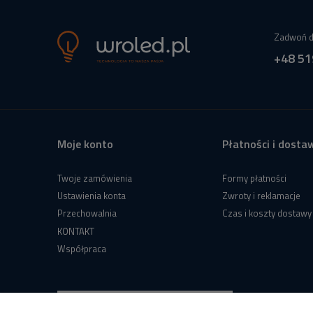
Zadwoń d
+48 51
Moje konto
Płatności i dosta
Twoje zamówienia
Formy płatności
Ustawienia konta
Zwroty i reklamacje
Przechowalnia
Czas i koszty dostawy
KONTAKT
Współpraca