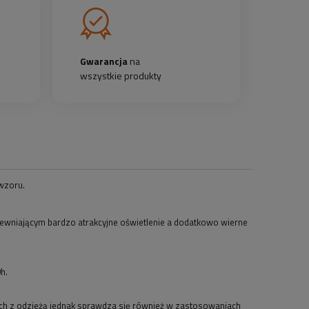
Gwarancja
na
wszystkie produkty
wzoru.
wniającym bardzo atrakcyjne oświetlenie a dodatkowo wierne
h.
ach z odzieżą jednak sprawdza się również w zastosowaniach