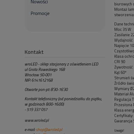
Nowości
biurowych 
Montaż lam
Promocje
stworzenia 
Dane techn
Moc 35 W
Zasilanie 
Wydajność 
Napięcie 1
Kontakt
Częstotliw
Klasa ochro
CRI 90
wroLED - sklep stacjonary z oświetleniem LED
Żywotność 
ul Grota Roweckiego 168
Kąt 60º
Wrocław 50-001
Strumień św
NIP: 6141612168
Źródło świ
Wymiary Ø
Otwarte pon-pt: 8'30-16'30
Materiał A
Kontakt telefoniczny (od poniedziałku do piątku,
Regulacja T
w godzinach 8:00-16:00)
Przesłona 
- 519 337 057
Klasa ener
Certyfikaty
www.wroled.pl
Gwarancja 5
e-mail:
shop@wroled.pl
Uwaga!