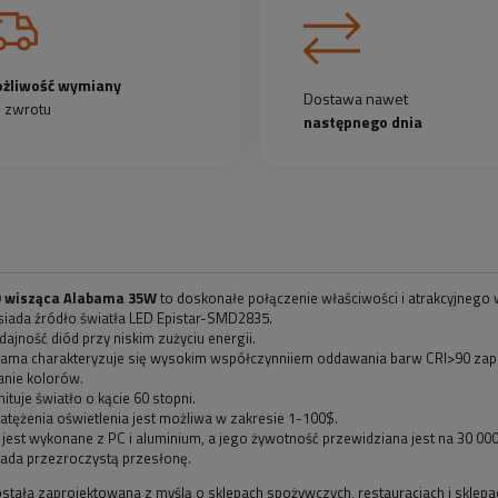
żliwość wymiany
Dostawa nawet
b zwrotu
następnego dnia
 wisząca Alabama 35W
to doskonałe połączenie właściwości i atrakcyjnego 
siada źródło światła LED Epistar-SMD2835.
jność diód przy niskim zużyciu energii.
ama charakteryzuje się wysokim współczynniiem oddawania barw CRI>90 zape
nie kolorów.
tuje światło o kącie 60 stopni.
atężenia oświetlenia jest możliwa w zakresie 1-100$.
jest wykonane z PC i aluminium, a jego żywotność przewidziana jest na 30 000
ada przezroczystą przesłonę.
stała zaprojektowana z myślą o sklepach spożywczych, restauracjach i sklep