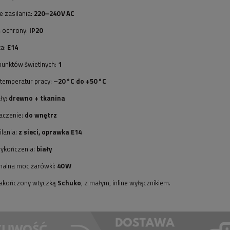
e zasilania:
220–240 V AC
ń ochrony:
IP20
a:
E14
punktów świetlnych:
1
temperatur pracy:
–20 °C do +50 °C
ły:
drewno + tkanina
aczenie:
do wnętrz
ilania:
z sieci, oprawka E14
wykończenia:
biały
alna moc żarówki:
40 W
zakończony wtyczką
Schuko
, z małym, inline wyłącznikiem.