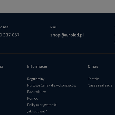
o nas!
Mail
9 337 057
shop@wroled.pl
wa
Informacje
O nas
Regulaminy
Kontakt
Hurtowe Ceny - dla wykonawców
Nasze realizacje
Baza wiedzy
Pomoc
Polityka prywatności
Jak kupować?