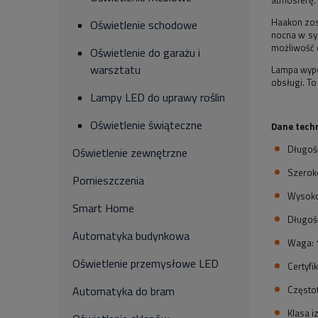
Haakon zos
Oświetlenie schodowe
nocna w syp
możliwość d
Oświetlenie do garażu i
warsztatu
Lampa wypos
obsługi. T
Lampy LED do uprawy roślin
Oświetlenie świąteczne
Dane tech
Długoś
Oświetlenie zewnętrzne
Szerok
Pomieszczenia
Wysok
Smart Home
Długoś
Automatyka budynkowa
Waga:
Oświetlenie przemysłowe LED
Certyfi
Częstot
Automatyka do bram
Klasa iz