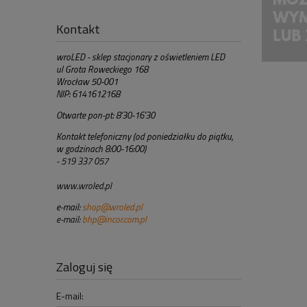
Kontakt
wroLED - sklep stacjonary z oświetleniem LED
ul Grota Roweckiego 168
Wrocław 50-001
NIP: 6141612168
Otwarte pon-pt: 8'30-16'30
Kontakt telefoniczny (od poniedziałku do piątku,
w godzinach 8:00-16:00)
- 519 337 057
www.wroled.pl
e-mail:
shop@wroled.pl
e-mail:
bhp@incor.com.pl
Zaloguj się
E-mail: