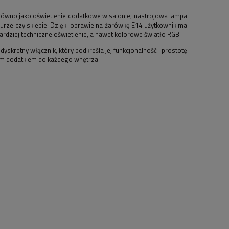
równo jako oświetlenie dodatkowe w salonie, nastrojowa lampa
 biurze czy sklepie. Dzięki oprawie na żarówkę E14 użytkownik ma
rdziej techniczne oświetlenie, a nawet kolorowe światło RGB.
skretny włącznik, który podkreśla jej funkcjonalność i prostotę
wym dodatkiem do każdego wnętrza.