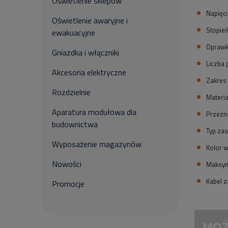
Oświetlenie sklepów
Napięci
Oświetlenie awaryjne i
Stopie
ewakuacyjne
Oprawk
Gniazdka i włączniki
Liczba 
Akcesoria elektryczne
Zakres 
Rozdzielnie
Materia
Aparatura modułowa dla
Przezn
budownictwa
Typ zas
Wyposażenie magazynów
Kolor 
Nowości
Maksym
Kabel 
Promocje