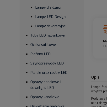
Lampy dla dzieci
Lampy LED Design
Lampy dekoracyjne
Tuby LED natynkowe
Mo
Oczka sufitowe
lu
Plafony LED
Szynoprzewody LED
Panele oraz rastry LED
Opis
Oprawy panelowe i
Lampa Stoł
downlight LED
wnętrza prz
Oprawy kanałowe
Podstawa l
naturalneg
Oświetlenie meblowe
atmosferę.