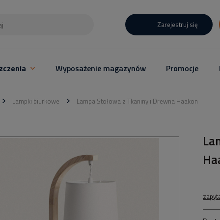
Zarejestruj się
zczenia
Wyposażenie magazynów
Promocje
Lampki biurkowe
Lampa Stołowa z Tkaniny i Drewna Haakon
La
Ha
zapyt