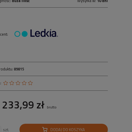
pność:
duża ilość
Wysyłka w:
10 dni
cent:
roduktu:
89815
:
233,99 zł
brutto
DODAJ DO KOSZYKA
szt.