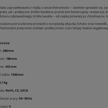
tała zaprojektowana z myślą o wszechstronności – świetnie sprawdzi się za
ialni, jak i praktyczne źródło światła w przestrzeni komercyjnej: restauracji,
oboru odpowiedniego źródła światła – od ciepłej poświaty po chłodniejsze, ba
ażona jest w pleciony przewód z europejską wtyczką Schuko oraz niewielki, dy
o harmonijne połączenie estetyki i praktyczności czyni lampę Haakon wyjątko
niczne:
ć:
280 mm
ość:
180 mm
ość:
455 mm
ć kabla:
1300 mm
1,1 kg
katy:
RoHS, CE, UKCA
liwość pracy:
50–60 Hz
olacji:
II