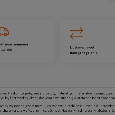
żliwość wymiany
Dostawa nawet
b zwrotu
następnego dnia
owa Haakon to połączenie prostoty, naturalnych materiałów i ponadczasowe
ytulny i harmonijny klimat, doskonale wpisując się w aranżacje inspirowane 
ampy wykonana jest z metalu, co zapewnia stabilność i trwałość, natomiast 
o charakteru. Zwieńczeniem całości jest klasyczny, cylindryczny abażur z tk