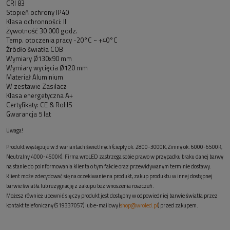
CRI 83
Stopień ochrony IP40
Klasa ochronności: II
Żywotność 30 000 godz.
Temp. otoczenia pracy -20°C ~ +40°C
Źródło światła COB
Wymiary Ø130x90 mm
Wymiary wycięcia Ø120 mm
Materiał Aluminium
W zestawie Zasilacz
Klasa energetyczna A+
Certyfikaty: CE & RoHS
Gwarancja 5 lat
Uwaga!
Produkt występuje w 3 wariantach świetlnych (ciepły ok. 2800-3000K, Zimny ok. 6000-6500K,
Neutralny 4000-4500K). Firma wroLED zastrzega sobie prawo w przypadku braku danej barwy
na stanie do poinformowania klienta o tym fakcie oraz przewidywanym terminie dostawy.
Klient może zdecydować się na oczekiwanie na produkt, zakup produktu w innej dostępnej
barwie światła lub rezygnację z zakupu bez wnoszenia roszczeń.
Możesz również upewnić się czy produkt jest dostępny w odpowiedniej barwie światła przez
kontakt telefoniczny (519337057) lub e-mailowy (
shop@wroled.pl
) przed zakupem.