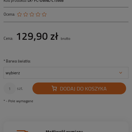
Kod produktu:
LK- FC-DWNL-C15WB
Ocena:
129,90 zł
Cena:
brutto
*
Barwa światła:
DODAJ DO KOSZYKA
szt.
*
- Pole wymagane
Możliwość wymiany