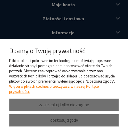
Moje konto
Płatności i dostawa
Informacje
O nas
Dbamy o Twoją prywatność
Produkty
Pliki cookies i pokrewne im technologie umożliwiają poprawne
działanie strony i pomagają nam dostosować ofertę do Twoich
potrzeb. Możesz zaakceptować wykorzystanie przez nas
wszystkich tych plików i przejść do sklepu lub dostosować użycie
plików do swoich preferencji, wybierając opcję "Dostosuj zgody".
Więcej o plikach cookies przeczytasz w naszej Polityce
prywatności.
zaakceptuj tylko niezbędne
dostosuj zgody