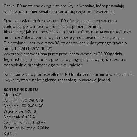
Oczka LED nastawne okrągłe to proukty uniwesalne, które pozwalają
skierowac strumień światła na konkretną część pomieszczenia.
Produkt posiada źródło światła LED oferujące strumień światła o
zadowalającej wartości w stosunku do pobieranej mocy.
Aby obliczyć jakim odpowiednikiem jest to źródło, można wymnożyć jego
moc razy 7 aby otrzymać wynik mówiący o odpowiedniu klasycznym.
Dla przykładu, oczko o mocy 3W to odpowiednik klasycznego źródła o
mocy 105W! (15W*7=105W)
Żywotność przewidziana przez producenta wynosi aż 30 000godzin.
Jego instalacja jest bardzo prosta i wymaga jedynie wycięcia otworu o
odpowiedniej średnicy aby go w nim umieścić.
Pamiętajcie, że wybór oświetlenia LED to obniżenie rachunków za prąd ale
i wykorzystanie z ekologicznej technologii o wysokiej jakości.
KARTA PRODUKTU
Moc 15 W
Zasilanie 220-240 V AC
Napięcie 100-240 V AC
Wyjście: 24-53V DC
Natężenie 0.132 A
Częstotliwość 50-60 Hz
Strumień świetlny 1200 lm
Kąt 50º