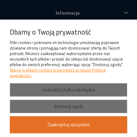
Informacje
O nas
Dbamy o Twoją prywatność
Produkty
Pliki cookies i pokrewne im technologie umożliwiają poprawne
działanie strony i pomagają nam dostosować ofertę do Twoich
potrzeb. Możesz zaakceptować wykorzystanie przez nas
wszystkich tych plików i przejść do sklepu lub dostosować użycie
plików do swoich preferencji, wybierając opcję "Dostosuj zgody".
Więcej o plikach cookies przeczytasz w naszej Polityce
prywatności.
zaakceptuj tylko niezbędne
dostosuj zgody
Zaakceptuj wszystkie