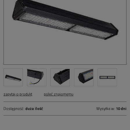
zapytaj o produkt
poleć znajomemu
Dostępność:
duża ilość
Wysyłka w:
10 dni