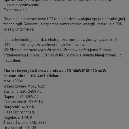
poprzez zawieszenie.
Zalet ma wiele!
Oświetlenie przemysłowe LED to najbardziej wydajna opcja dla tradycyjnej
technologii. Gwarantuje ogromne oszczędności energii i redukuje o 80%
koszty utrzymania.
Jest to technologia bardzo ekologiczna, nie jest wykorzystywana rtęć.
LED jest przyjazny człowiekowi i jego środowisku.
We Sklepie internetowych Wroled z Wrocłąwia oferujemy Oprawę
przemysłową Liniową LED 100 W IP65 o barwie światła białej zimnej lub
neutralnej.
Charakterystyka Oprawa Liniowa LED 100W IP65 120lm/W
Ściemnialna 1-10V Anti-Flicker
Moc: 100 W
Współczynnik Mocy: 0.99
Zasilanie: 220-240V AC
Napięcie: 95-120V AC
Częstotliwość: 50-60 Hz
Natężenie: 470 mA
Klasa Ochronności: I
Regulacja: 1-10 V
Źródło Światła: SMD 2835
Liczba diod LED 128