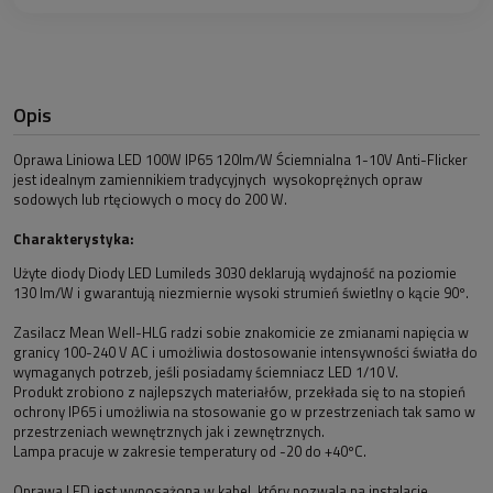
Opis
Oprawa Liniowa LED 100W IP65 120lm/W Ściemnialna 1-10V Anti-Flicker
jest idealnym zamiennikiem tradycyjnych wysokoprężnych opraw
sodowych lub rtęciowych o mocy do 200 W.
Charakterystyka:
Użyte diody Diody LED Lumileds 3030 deklarują wydajność na poziomie
130 lm/W i gwarantują niezmiernie wysoki strumień świetlny o kącie 90º.
Zasilacz Mean Well-HLG radzi sobie znakomicie ze zmianami napięcia w
granicy 100-240 V AC i umożliwia dostosowanie intensywności światła do
wymaganych potrzeb, jeśli posiadamy ściemniacz LED 1/10 V.
Produkt zrobiono z najlepszych materiałów, przekłada się to na stopień
ochrony IP65 i umożliwia na stosowanie go w przestrzeniach tak samo w
przestrzeniach wewnętrznych jak i zewnętrznych.
Lampa pracuje w zakresie temperatury od -20 do +40ºC.
Oprawa LED jest wyposażona w kabel, który pozwala na instalacje