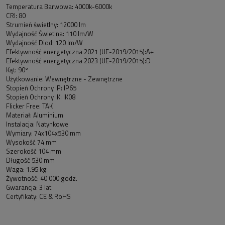
Temperatura Barwowa: 4000k-6000k
CRI: 80
Strumień świetlny: 12000 lm
Wydajność Świetlna: 110 lm/W
Wydajność Diod: 120 lm/W
Efektywność energetyczna 2021 (UE-2019/2015):A+
Efektywność energetyczna 2023 (UE-2019/2015):D
Kąt: 90º
Użytkowanie: Wewnętrzne - Zewnętrzne
Stopień Ochrony IP: IP65
Stopień Ochrony IK: IK08
Flicker Free: TAK
Materiał: Aluminium
Instalacja: Natynkowe
Wymiary: 74x104x530 mm
Wysokość 74 mm
Szerokość 104 mm
Długość 530 mm
Waga: 1.95 kg
Żywotność: 40 000 godz.
Gwarancja: 3 lat
Certyfikaty: CE & RoHS