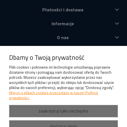
Płatności i dostawa
Informacje
O nas
Produkty
Dbamy o Twoją prywatność
Pliki cookies i pokrewne im technologie umożliwiają poprawne
działanie strony i pomagają nam dostosować ofertę do Twoich
potrzeb. Możesz zaakceptować wykorzystanie przez nas
wszystkich tych plików i przejść do sklepu lub dostosować użycie
plików do swoich preferencji, wybierając opcję "Dostosuj zgody".
Więcej o plikach cookies przeczytasz w naszej Polityce
prywatności.
zaakceptuj tylko niezbędne
dostosuj zgody