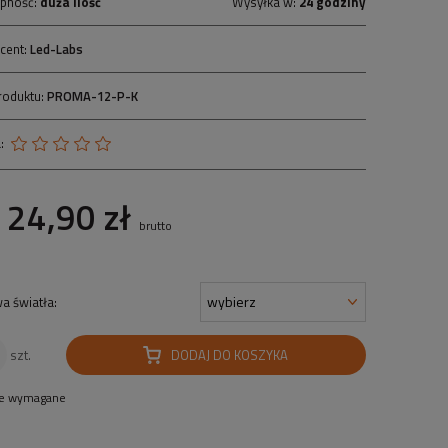
pność:
duża ilość
Wysyłka w:
24 godziny
cent:
Led-Labs
roduktu:
PROMA-12-P-K
:
24,90 zł
brutto
a światła:
DODAJ DO KOSZYKA
szt.
le wymagane