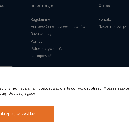
wa
Informacje
O nas
Regulaminy
Kontakt
Hurtowe Ceny - dla wykonawców
Nasze realizacje
Baza wiedzy
Pomoc
Polityka prywatności
Jak kupować?
e strony i pomagają nam dostosować ofertę do Twoich potrzeb. Możesz zaakcep
pcję "Dostosuj zgody".
akceptuj wszystkie