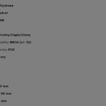
dtynkowa
adrat
30V
tralny/Ciepły/Zimny
ietlny:
800 lm (+/- 5%)
hrony:
IP20
czny
67 mm
:
167 mm
5 mm