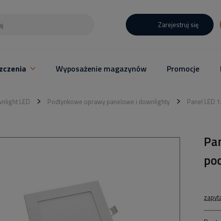
Zarejestruj się
zczenia
Wyposażenie magazynów
Promocje
nlight LED
Podtynkowe oprawy panelowe i downlighty
Panel LED 
Pa
po
zapyt