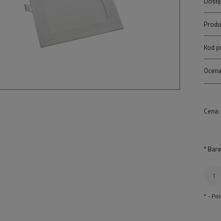
Dostę
Produ
Kod p
Ocena
Cena:
*
Barw
*
- Po