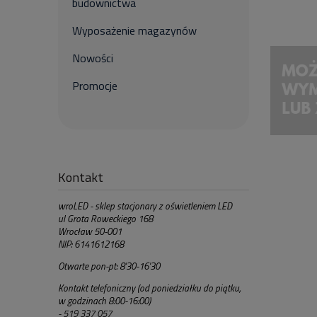
budownictwa
Wyposażenie magazynów
Nowości
Promocje
Kontakt
wroLED - sklep stacjonary z oświetleniem LED
ul Grota Roweckiego 168
Wrocław 50-001
NIP: 6141612168
Otwarte pon-pt: 8'30-16'30
Kontakt telefoniczny (od poniedziałku do piątku,
w godzinach 8:00-16:00)
- 519 337 057