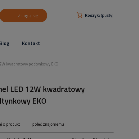
Koszyk:
(pusty)
Zaloguj się
Blog
Kontakt
12W kwadratowy podtynkowy EKO
nel LED 12W kwadratowy
dtynkowy EKO
aj o produkt
poleć znajomemu