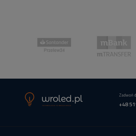
Zadwoń d
+48 51