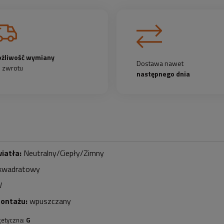
żliwość wymiany
Dostawa nawet
b zwrotu
następnego dnia
iatła:
Neutralny/Ciepły/Zimny
kwadratowy
W
montażu:
wpuszczany
getyczna:
G