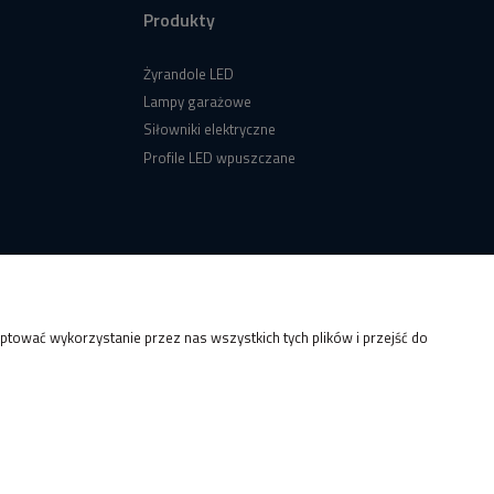
Produkty
Żyrandole LED
Lampy garażowe
Siłowniki elektryczne
Profile LED wpuszczane
tować wykorzystanie przez nas wszystkich tych plików i przejść do