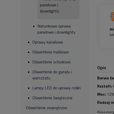
panelowe i
downlighty
Natynkowe oprawy
Mo
panelowe i downlighty
lu
Oprawy kanałowe
Oświetlenie meblowe
Oświetlenie schodowe
Opis
Oświetlenie do garażu i
Barwa św
warsztatu
Kształt:
Lampy LED do uprawy roślin
Moc:
12
Oświetlenie świąteczne
Rodzaj 
Oświetlenie zewnętrzne
Klasa ener