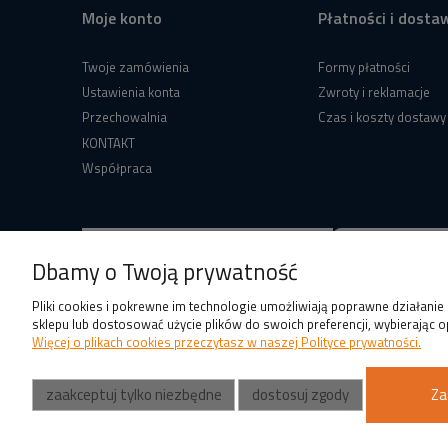
Moje konto
Płatności i dosta
Twoje zamówienia
Formy płatności
Ustawienia konta
Zwroty i reklamacje
Przechowalnia
Czas i koszty dostawy
KONTAKT
Współpraca
Dbamy o Twoją prywatność
Pliki cookies i pokrewne im technologie umożliwiają poprawne działani
sklepu lub dostosować użycie plików do swoich preferencji, wybierając o
Więcej o plikach cookies przeczytasz w naszej Polityce prywatności.
zaakceptuj tylko niezbędne
dostosuj zgody
Za