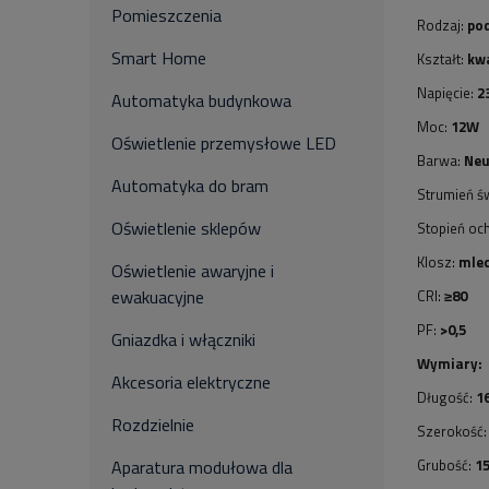
Pomieszczenia
Rodzaj:
po
Smart Home
Kształt:
kw
Napięcie:
2
Automatyka budynkowa
Moc:
12W
Oświetlenie przemysłowe LED
Barwa:
Neu
Automatyka do bram
Strumień św
Oświetlenie sklepów
Stopień oc
Klosz:
mle
Oświetlenie awaryjne i
ewakuacyjne
CRI:
≥80
PF:
>0,5
Gniazdka i włączniki
Wymiary:
Akcesoria elektryczne
Długość:
1
Rozdzielnie
Szerokość
Grubość:
1
Aparatura modułowa dla