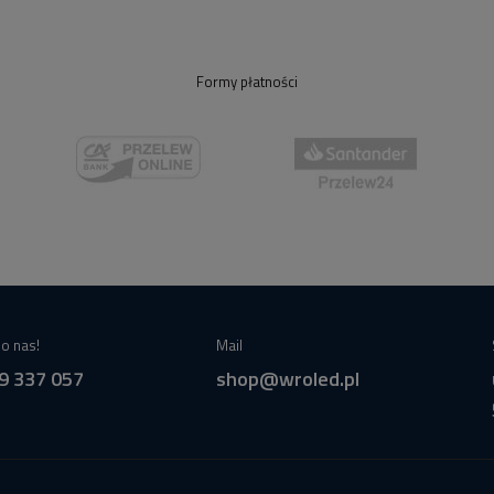
Formy płatności
o nas!
Mail
9 337 057
shop@wroled.pl