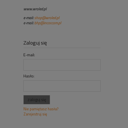
www.wroled.pl
e-mail:
shop@wroled.pl
e-mail:
bhp@incor.com.pl
Zaloguj się
E-mail:
Hasło:
zaloguj się
Nie pamiętasz hasła?
Zarejestruj się