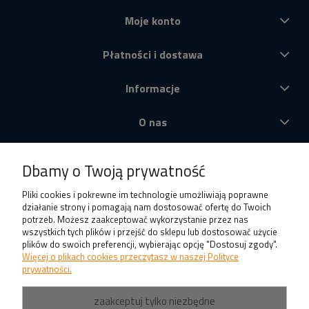
Moje konto
Płatności i dostawa
Informacje
O nas
Produkty
Dbamy o Twoją prywatność
Pliki cookies i pokrewne im technologie umożliwiają poprawne
działanie strony i pomagają nam dostosować ofertę do Twoich
potrzeb. Możesz zaakceptować wykorzystanie przez nas
wszystkich tych plików i przejść do sklepu lub dostosować użycie
plików do swoich preferencji, wybierając opcję "Dostosuj zgody".
Więcej o plikach cookies przeczytasz w naszej Polityce
prywatności.
zaakceptuj tylko niezbędne