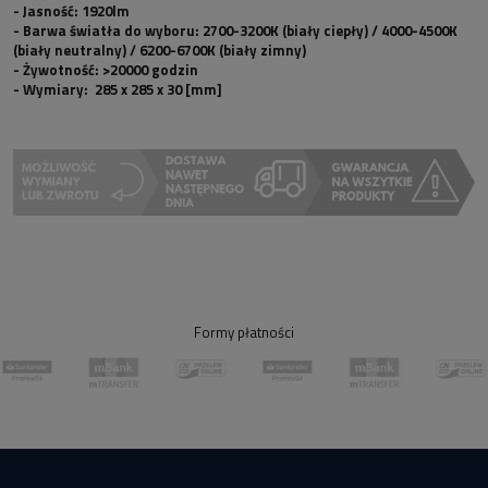
- Jasność:
1920lm
- Barwa światła do wyboru:
2700-3200K (biały ciepły) / 4000-4500K
(biały neutralny) / 6200-6700K (biały zimny)
- Żywotność:
>20000 godzin
- Wymiary:
285 x 285 x 30 [mm]
Formy płatności