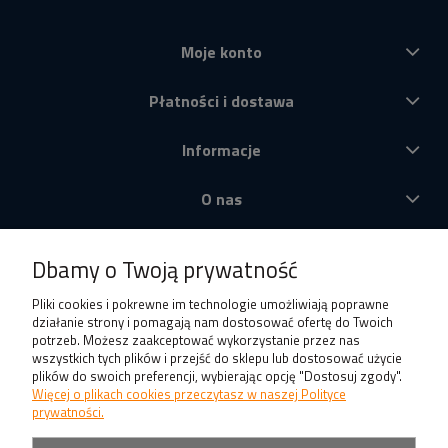
Moje konto
Płatności i dostawa
Informacje
O nas
Produkty
Dbamy o Twoją prywatność
Pliki cookies i pokrewne im technologie umożliwiają poprawne
działanie strony i pomagają nam dostosować ofertę do Twoich
potrzeb. Możesz zaakceptować wykorzystanie przez nas
wszystkich tych plików i przejść do sklepu lub dostosować użycie
plików do swoich preferencji, wybierając opcję "Dostosuj zgody".
Więcej o plikach cookies przeczytasz w naszej Polityce
prywatności.