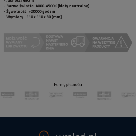
- Jasność:
480lm
-
Barwa światła
4000-4500K (biały neutralny)
- Żywotność:
>20000 godzin
- Wymiary:
110 x 110 x 30 [mm]
Formy płatności