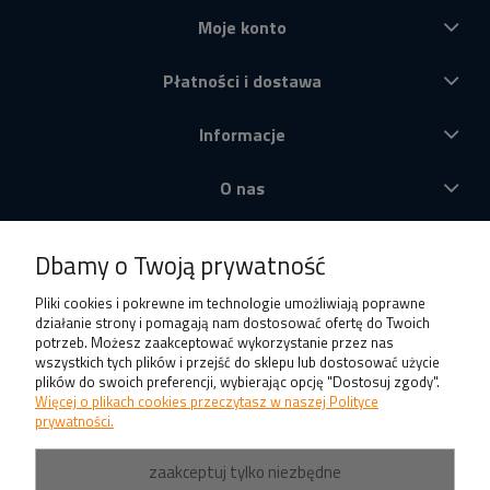
Moje konto
Płatności i dostawa
Informacje
O nas
Produkty
Dbamy o Twoją prywatność
Pliki cookies i pokrewne im technologie umożliwiają poprawne
działanie strony i pomagają nam dostosować ofertę do Twoich
potrzeb. Możesz zaakceptować wykorzystanie przez nas
wszystkich tych plików i przejść do sklepu lub dostosować użycie
plików do swoich preferencji, wybierając opcję "Dostosuj zgody".
Więcej o plikach cookies przeczytasz w naszej Polityce
prywatności.
zaakceptuj tylko niezbędne