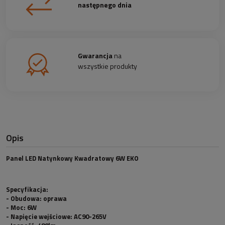
następnego dnia
Gwarancja
na
wszystkie produkty
Opis
Panel LED Natynkowy Kwadratowy 6W EKO
Specyfikacja:
- Obudowa:
oprawa
- Moc:
6W
- Napięcie wejściowe:
AC90-265V