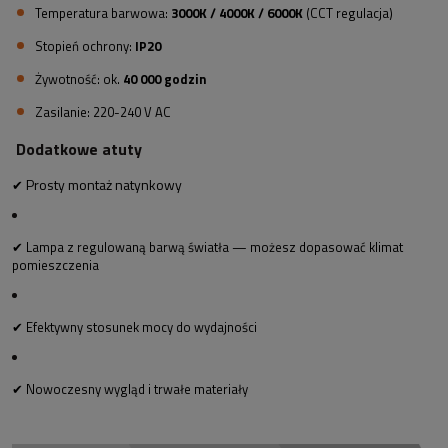
Temperatura barwowa:
3000K / 4000K / 6000K
(CCT regulacja)
Stopień ochrony:
IP20
Żywotność: ok.
40 000 godzin
Zasilanie: 220-240 V AC
Dodatkowe atuty
Prosty montaż natynkowy
✔
✔
Lampa z regulowaną barwą światła — możesz dopasować klimat
pomieszczenia
✔
Efektywny stosunek mocy do wydajności
✔
Nowoczesny wygląd i trwałe materiały