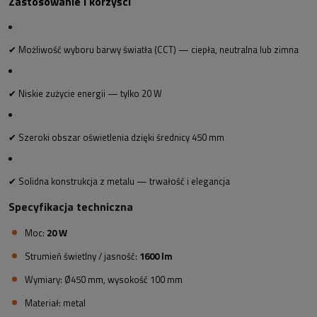
Zastosowanie i korzyści
✔
Możliwość wyboru barwy światła (CCT) — ciepła, neutralna lub zimna
✔ Niskie zużycie energii — tylko 20 W
✔ Szeroki obszar oświetlenia dzięki średnicy 450 mm
✔ Solidna konstrukcja z metalu — trwałość i elegancja
Specyfikacja techniczna
Moc:
20 W
Strumień świetlny / jasność:
1600 lm
Wymiary: Ø450 mm, wysokość 100 mm
Materiał: metal