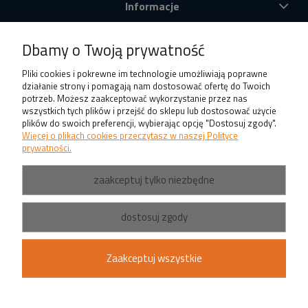
Informacje
O nas
Dbamy o Twoją prywatność
Produkty
Pliki cookies i pokrewne im technologie umożliwiają poprawne
działanie strony i pomagają nam dostosować ofertę do Twoich
potrzeb. Możesz zaakceptować wykorzystanie przez nas
wszystkich tych plików i przejść do sklepu lub dostosować użycie
plików do swoich preferencji, wybierając opcję "Dostosuj zgody".
Więcej o plikach cookies przeczytasz w naszej Polityce
prywatności.
zaakceptuj tylko niezbędne
dostosuj zgody
Zaakceptuj wszystkie