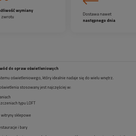
żliwość wymiany
Dostawa nawet
b zwrotu
następnego dnia
wód do opraw oświetleniowych
temu oświetleniowego, który idealnie nadaje się do wielu wnętrz.
oświetlenia stosowany jest najczęściej w:
aniach
zczeniach typu LOFT
i witryny sklepowe
estauracje i bary