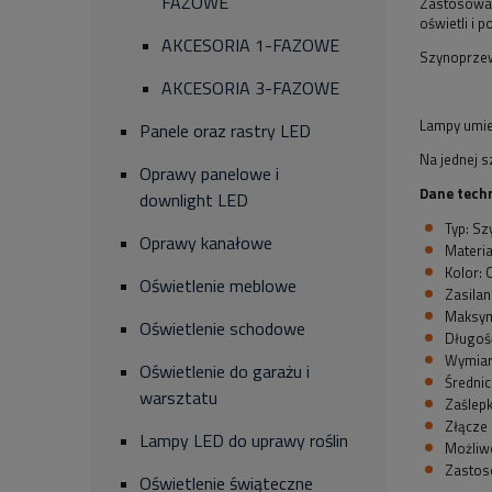
FAZOWE
Zastosowan
oświetli i 
AKCESORIA 1-FAZOWE
Szynoprzew
AKCESORIA 3-FAZOWE
Lampy umie
Panele oraz rastry LED
Na jednej 
Oprawy panelowe i
Dane tech
downlight LED
Typ: S
Oprawy kanałowe
Materia
Kolor: 
Oświetlenie meblowe
Zasilan
Maksym
Oświetlenie schodowe
Długość
Wymiary
Oświetlenie do garażu i
Średni
warsztatu
Zaślep
Złącze 
Lampy LED do uprawy roślin
Możliwo
Zastos
Oświetlenie świąteczne