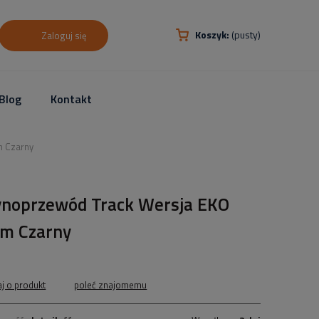
Koszyk:
(pusty)
Zaloguj się
Blog
Kontakt
m Czarny
ynoprzewód Track Wersja EKO
5m Czarny
aj o produkt
poleć znajomemu