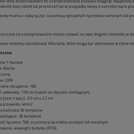
ie lamp dostosowanych do szynoprzewodów pozwala osiągnąć wyjątkowy efekt
podkreśli dany obiekt lub przestrzeń lub w przypadku lampy o szerokim kącie p
ody można z sobą łączyć za pomocą specjalnych łączników narożnych lub pro
szczone na szynoprzewodzie można ustawić na całej długości elementu w d
szynie możemy zainstalować kilka lamp, które mogą być skierowane w różne m
niczne:
zyna 1-fazowa
ł: Blacha
Czarny
ie: 230V
alne obciążenie: 16A
 całkowita : 150 cm (razem ze złączem zasilającym)
 [szer x wys ] : 3.6 cm x 2.2 cm
ca przewodu: 4mm2
ka końcowa: W komplecie
zasilające : W komplecie
ść łączenia: TAK, za pomocą łączników prostych lub narożnych
owanie: wewnątrz budynku (IP20)