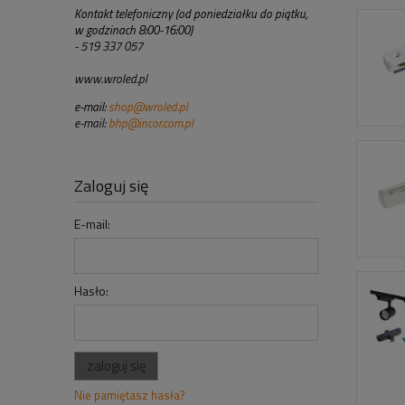
Kontakt telefoniczny (od poniedziałku do piątku,
w godzinach 8:00-16:00)
- 519 337 057
www.wroled.pl
e-mail:
shop@wroled.pl
e-mail:
bhp@incor.com.pl
Zaloguj się
E-mail:
Hasło:
zaloguj się
Nie pamiętasz hasła?