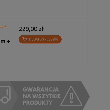
BIAŁY
229,00 zł
3m +
DODAJ DO KOSZYKA