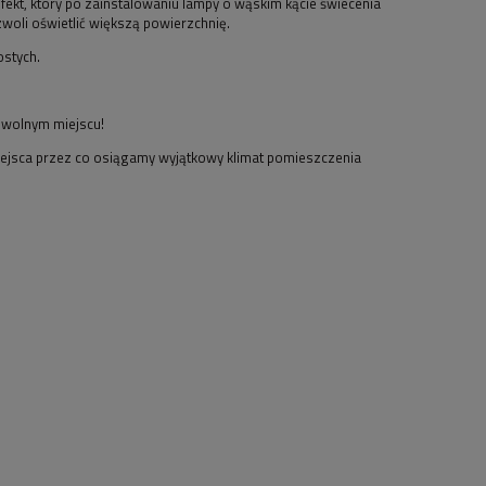
, który po zainstalowaniu lampy o wąskim kącie świecenia
ozwoli oświetlić większą powierzchnię.
stych.
owolnym miejscu!
iejsca przez co osiągamy wyjątkowy klimat pomieszczenia