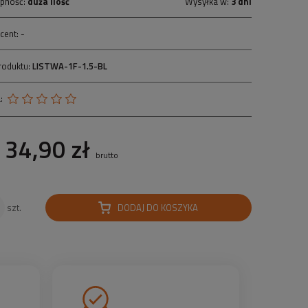
pność:
duża ilość
Wysyłka w:
3 dni
cent:
-
roduktu:
LISTWA-1F-1.5-BL
:
34,90 zł
brutto
DODAJ DO KOSZYKA
szt.