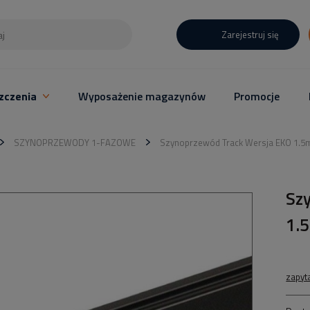
Zarejestruj się
zczenia
Wyposażenie magazynów
Promocje
SZYNOPRZEWODY 1-FAZOWE
Szynoprzewód Track Wersja EKO 1.5
Sz
1.
zapyt