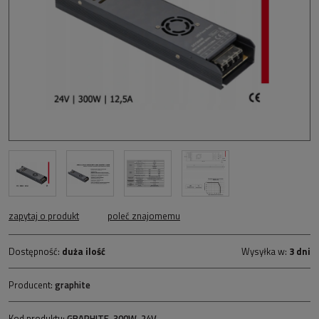
zapytaj o produkt
poleć znajomemu
Dostępność:
duża ilość
Wysyłka w:
3 dni
Producent:
graphite
Kod produktu:
GRAPHITE-300W-24V