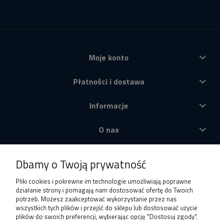
Moje konto
Płatności i dostawa
Informacje
O nas
Produkty
Dbamy o Twoją prywatność
Pliki cookies i pokrewne im technologie umożliwiają poprawne
działanie strony i pomagają nam dostosować ofertę do Twoich
potrzeb. Możesz zaakceptować wykorzystanie przez nas
wszystkich tych plików i przejść do sklepu lub dostosować użycie
plików do swoich preferencji, wybierając opcję "Dostosuj zgody".