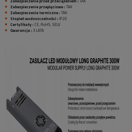
Zabezpieczenie przed przeciążeniem :
TAK
Zabezpieczenie przepięciowe :
TAK
Zabezpieczenie termiczne :
TAK
Stopień wodoszczelności :
IP20
Certyfikaty :
CE, RoHS, SELV
Gwarancja :
3 LATA