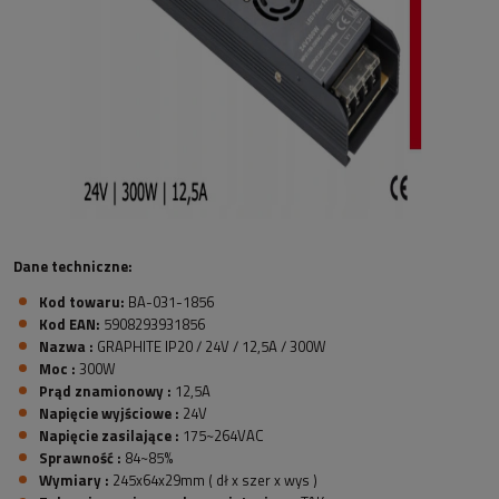
Dane techniczne:
Kod towaru:
BA-031-1856
Kod EAN:
5908293931856
Nazwa :
GRAPHITE IP20 / 24V / 12,5A / 300W
Moc :
300W
Prąd znamionowy :
12,5A
Napięcie wyjściowe :
24V
Napięcie zasilające :
175~264VAC
Sprawność :
84~85%
Wymiary :
245x64x29mm ( dł x szer x wys )