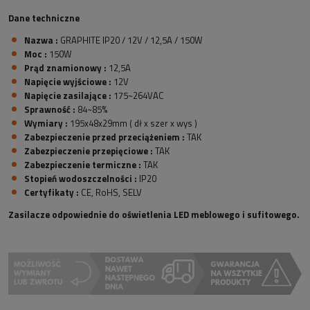
Dane techniczne
Nazwa :
GRAPHITE IP20 / 12V / 12,5A / 150W
Moc :
150W
Prąd znamionowy :
12,5A
Napięcie wyjściowe :
12V
Napięcie zasilające :
175~264VAC
Sprawność :
84~85%
Wymiary :
195x48x29mm ( dł x szer x wys )
Zabezpieczenie przed przeciążeniem :
TAK
Zabezpieczenie przepięciowe :
TAK
Zabezpieczenie termiczne :
TAK
Stopień wodoszczelności :
IP20
Certyfikaty :
CE, RoHS, SELV
Zasilacze odpowiednie do oświetlenia LED meblowego i sufitowego.