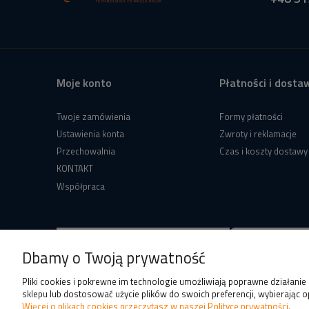
Moje konto
Płatności i dosta
Twoje zamówienia
Formy płatności
Ustawienia konta
Zwroty i reklamacje
Przechowalnia
Czas i koszty dostawy
KONTAKT
Współpraca
Dbamy o Twoją prywatność
Pliki cookies i pokrewne im technologie umożliwiają poprawne działani
sklepu lub dostosować użycie plików do swoich preferencji, wybierając o
Więcej o plikach cookies przeczytasz w naszej Polityce prywatności.