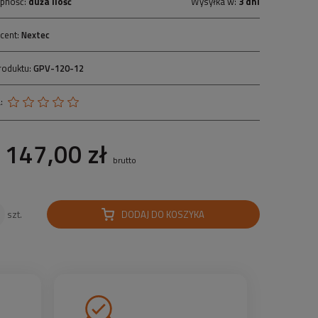
pność:
duża ilość
Wysyłka w:
3 dni
cent:
Nextec
roduktu:
GPV-120-12
:
147,00 zł
brutto
DODAJ DO KOSZYKA
szt.