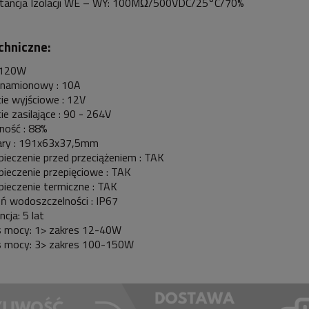
tancja Izolacji WE – WY: 100MΩ/500VDC/25°C/70%
chniczne:
 120W
znamionowy : 10A
ie wyjściowe : 12V
ie zasilające : 90 - 264V
ność : 88%
ry : 191x63x37,5mm
ieczenie przed przeciążeniem : TAK
ieczenie przepięciowe : TAK
ieczenie termiczne : TAK
ń wodoszczelności : IP67
cja: 5 lat
s mocy: 1> zakres 12-40W
s mocy: 3> zakres 100-150W