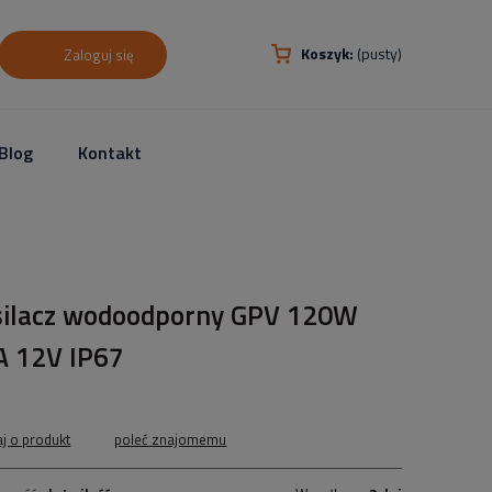
Koszyk:
(pusty)
Zaloguj się
Blog
Kontakt
silacz wodoodporny GPV 120W
A 12V IP67
aj o produkt
poleć znajomemu