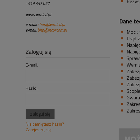
Rezys
- 519 337 057
www.wroled.pl
Dane te
e-mail:
shop@wroled.pl
e-mail:
bhp@incor.com.pl
Moc :
Prąd 
Napięc
Zaloguj się
Napięc
Spraw
Wymia
E-mail:
Zabezp
Zabezp
Zabezp
Hasło:
Stopie
Gwaran
Zakre
Zakre
zaloguj się
Nie pamiętasz hasła?
Zarejestruj się