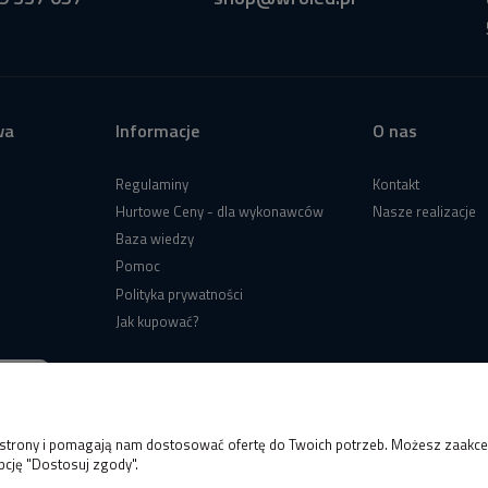
wa
Informacje
O nas
Regulaminy
Kontakt
Hurtowe Ceny - dla wykonawców
Nasze realizacje
Baza wiedzy
Pomoc
Polityka prywatności
Jak kupować?
e strony i pomagają nam dostosować ofertę do Twoich potrzeb. Możesz zaakcep
pcję "Dostosuj zgody".