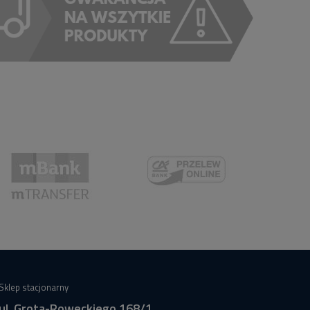
Sklep stacjonarny
ul. Grota-Roweckiego 168/1,