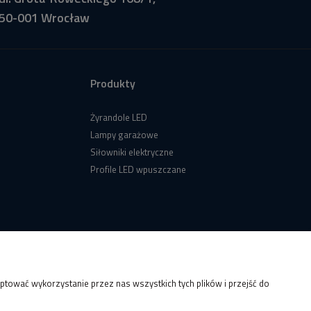
50-001 Wrocław
Produkty
Żyrandole LED
Lampy garażowe
Siłowniki elektryczne
Profile LED wpuszczane
tować wykorzystanie przez nas wszystkich tych plików i przejść do