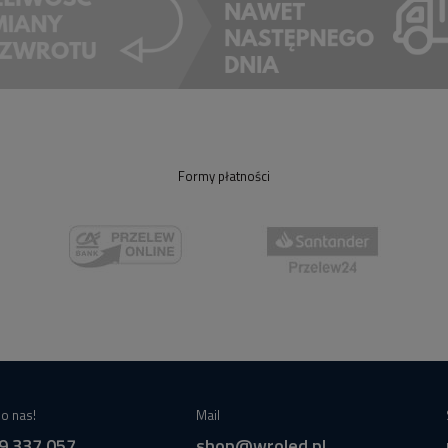
Formy płatności
o nas!
Mail
9 337 057
shop@wroled.pl