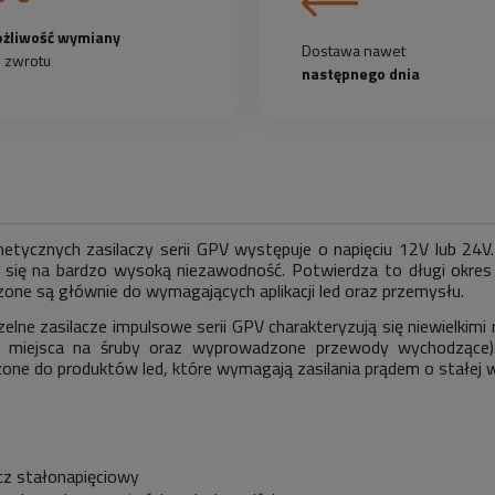
żliwość wymiany
Dostawa nawet
b zwrotu
następnego dnia
metycznych zasilaczy serii GPV występuje o napięciu 12V lub 24V.
 się na bardzo wysoką niezawodność. Potwierdza to długi okres 
one są głównie do wymagających aplikacji led oraz przemysłu.
lne zasilacze impulsowe serii GPV charakteryzują się niewielkimi 
 miejsca na śruby oraz wyprowadzone przewody wychodzące). 
one do produktów led, które wymagają zasilania prądem o stałej w
cz stałonapięciowy