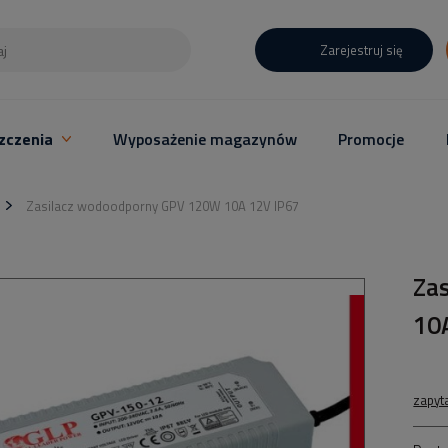
Zarejestruj się
zczenia
Wyposażenie magazynów
Promocje
Zasilacz wodoodporny GPV 120W 10A 12V IP67
Za
10
zapyt