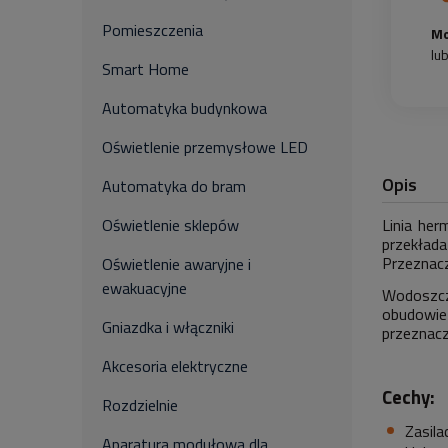
Pomieszczenia
Mo
lu
Smart Home
Automatyka budynkowa
Oświetlenie przemysłowe LED
Opis
Automatyka do bram
Linia her
Oświetlenie sklepów
przekłada
Przeznacz
Oświetlenie awaryjne i
ewakuacyjne
Wodoszcze
obudowie
Gniazdka i włączniki
przeznacz
Akcesoria elektryczne
Cechy:
Rozdzielnie
Zasila
Aparatura modułowa dla