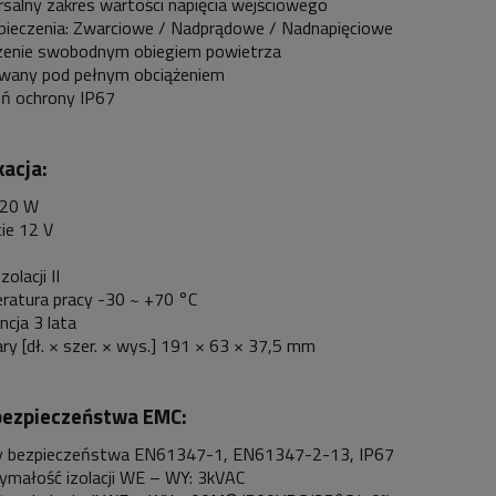
salny zakres wartości napięcia wejściowego
pieczenia: Zwarciowe / Nadprądowe / Nadnapięciowe
zenie swobodnym obiegiem powietrza
wany pod pełnym obciążeniem
eń ochrony IP67
kacja:
120 W
ie 12 V
zolacji II
ratura pracy -30 ~ +70 °C
cja 3 lata
y [dł. × szer. × wys.] 191 × 63 × 37,5 mm
ezpieczeństwa EMC:
 bezpieczeństwa EN61347-1, EN61347-2-13, IP67
ymałość izolacji WE – WY: 3kVAC