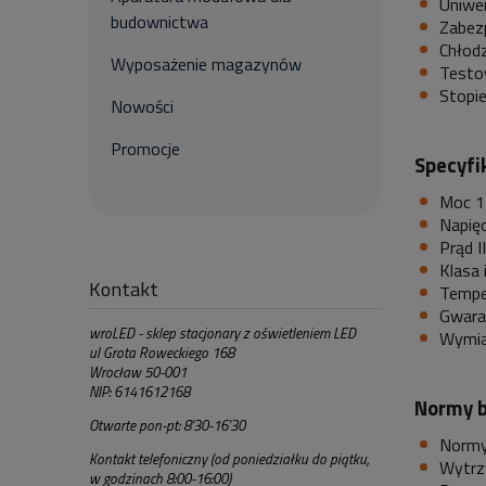
Uniwer
budownictwa
Zabez
Chłod
Wyposażenie magazynów
Testo
Stopi
Nowości
Promocje
Specyfi
Moc 
Napięc
Prąd II
Klasa i
Kontakt
Tempe
Gwaran
wroLED - sklep stacjonary z oświetleniem LED
Wymiar
ul Grota Roweckiego 168
Wrocław 50-001
NIP: 6141612168
Normy b
Otwarte pon-pt: 8'30-16'30
Normy
Kontakt telefoniczny (od poniedziałku do piątku,
Wytrz
w godzinach 8:00-16:00)