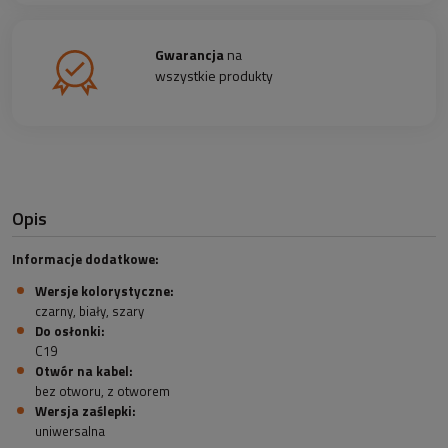
Gwarancja
na
wszystkie produkty
Opis
Informacje dodatkowe:
Wersje kolorystyczne:
czarny, biały, szary
Do osłonki:
C19
Otwór na kabel:
bez otworu, z otworem
Wersja zaślepki:
uniwersalna