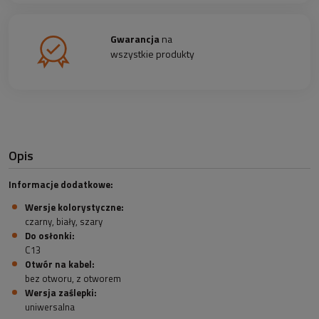
Gwarancja
na
wszystkie produkty
Opis
Informacje dodatkowe:
Wersje kolorystyczne:
czarny, biały, szary
Do osłonki:
C13
Otwór na kabel:
bez otworu, z otworem
Wersja zaślepki:
uniwersalna