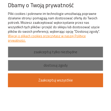
Dbamy o Twoją prywatność
Pliki cookies i pokrewne im technologie umożliwiają poprawne
Zaślepki P5-10 szare do osłonki C1
działanie strony i pomagają nam dostosować ofertę do Twoich
5,50 zł
potrzeb. Możesz zaakceptować wykorzystanie przez nas
wszystkich tych plików i przejść do sklepu lub dostosować użycie
plików do swoich preferencji, wybierając opcję "Dostosuj zgody".
DODAJ DO KOSZYKA
Więcej o plikach cookies przeczytasz w naszej Polityce
prywatności.
zaakceptuj tylko niezbędne
dostosuj zgody
Zaślepki P5-10 białe do osłonki C1
Zaakceptuj wszystkie
5,50 zł
DODAJ DO KOSZYKA