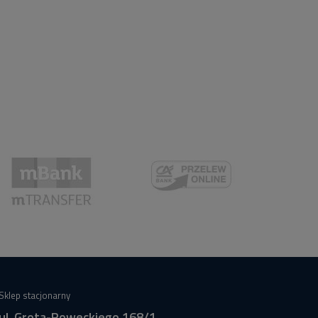
Sklep stacjonarny
ul. Grota-Roweckiego 168/1,