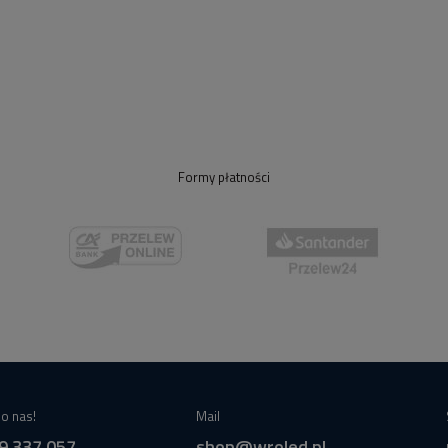
Formy płatności
o nas!
Mail
9 337 057
shop@wroled.pl