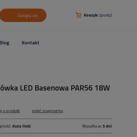
Koszyk:
(pusty)
Zaloguj się
Blog
Kontakt
rówka LED Basenowa PAR56 18W
aj o produkt
poleć znajomemu
pność:
duża ilość
Wysyłka w:
5 dni