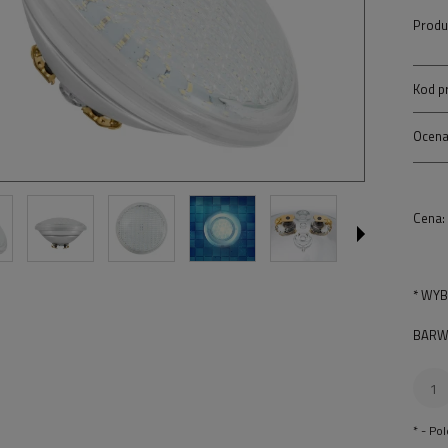
Produ
Kod p
Ocena
Cena:
*
WYB
BARW
*
- Po