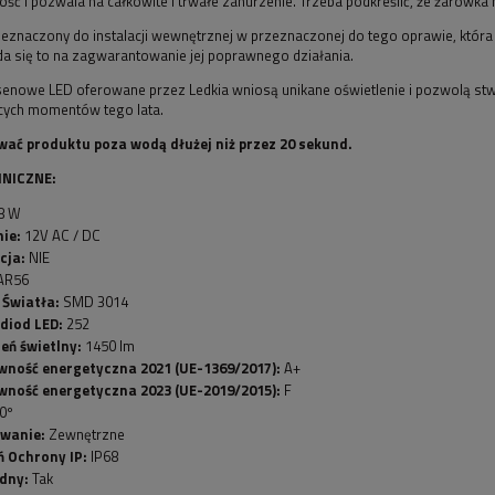
ść i pozwala na całkowite i trwałe zanurzenie. Trzeba podkreślić, że żarówk
zeznaczony do instalacji wewnętrznej w przeznaczonej do tego oprawie, któ
da się to na zagwarantowanie jej poprawnego działania.
enowe LED oferowane przez Ledkia wniosą unikane oświetlenie i pozwolą stw
cych momentów tego lata.
wać produktu poza wodą dłużej niż przez 20 sekund.
NICZNE:
8 W
nie:
12V AC / DC
cja:
NIE
AR56
 Światła:
SMD 3014
 diod LED:
252
eń świetlny:
1450 lm
wność energetyczna 2021 (UE-1369/2017):
A+
wność energetyczna 2023 (UE-2019/2015):
F
0º
owanie:
Zewnętrzne
ń Ochrony IP:
IP68
dny:
Tak