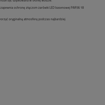
a może być użytkowana w słonej wodzie.
ra zapewnia ochronę złączom żarówki LED basenowej PAR56 18
orzyć oryginalną atmosferę podczas najbardziej