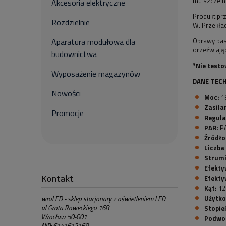
mu szczelno
Akcesoria elektryczne
Produkt pr
Rozdzielnie
W. Przekła
Oprawy bas
Aparatura modułowa dla
orzeźwiają
budownictwa
*Nie testo
Wyposażenie magazynów
DANE TECH
Nowości
Moc:
1
Zasila
Promocje
Regula
PAR:
P
Źródło
Liczba
Strumi
Efekty
Kontakt
Efekty
Kąt:
12
Użytk
wroLED - sklep stacjonary z oświetleniem LED
ul Grota Roweckiego 168
Stopie
Wrocław 50-001
Podwo