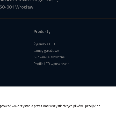
50-001 Wrocław
Produkty
Żyrandole LED
Lampy garażowe
Siłowniki elektryczne
Profile LED wpuszczane
tować wykorzystanie przez nas wszystkich tych plików i przejść do