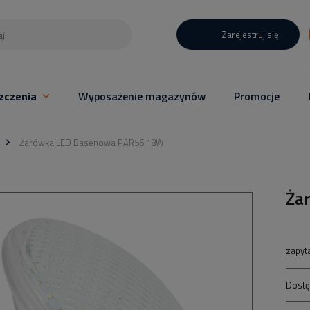
Zarejestruj się
zczenia
Wyposażenie magazynów
Promocje
Żarówka LED Basenowa PAR56 18W
Ża
zapyt
Dostę