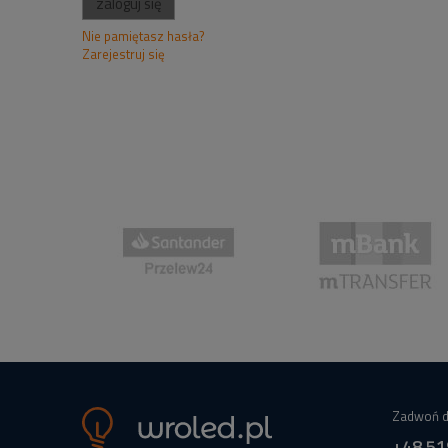
zaloguj się
Nie pamiętasz hasła?
Zarejestruj się
Zadwoń d
+48 51