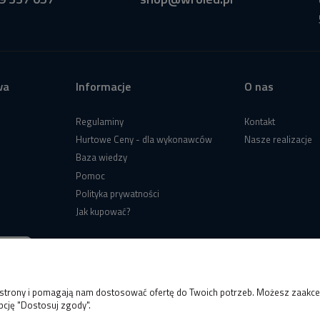
wa
Informacje
O nas
Regulaminy
Kontakt
Hurtowe Ceny - dla wykonawców
Nasze realizacje
Baza wiedzy
Pomoc
Polityka prywatności
Jak kupować?
e strony i pomagają nam dostosować ofertę do Twoich potrzeb. Możesz zaakcep
pcję "Dostosuj zgody".