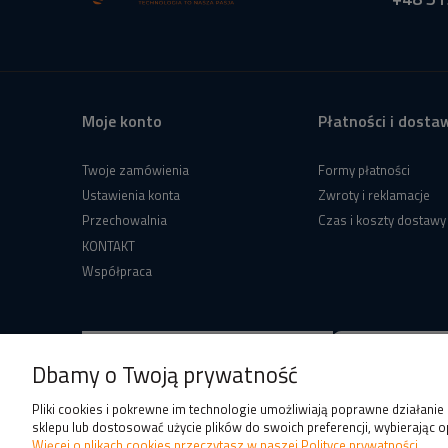
Moje konto
Płatności i dosta
Twoje zamówienia
Formy płatności
Ustawienia konta
Zwroty i reklamacje
Przechowalnia
Czas i koszty dostawy
KONTAKT
Współpraca
Dbamy o Twoją prywatność
Pliki cookies i pokrewne im technologie umożliwiają poprawne działani
sklepu lub dostosować użycie plików do swoich preferencji, wybierając o
Więcej o plikach cookies przeczytasz w naszej Polityce prywatności.