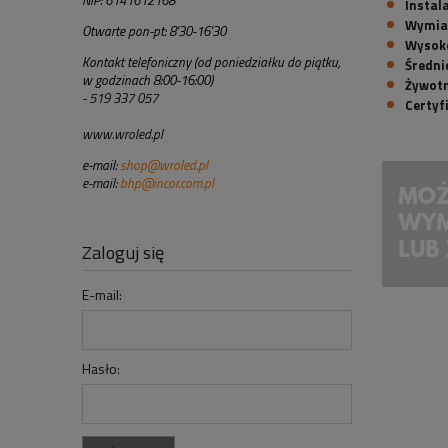
NIP: 6141612168
Instal
Wymia
Otwarte pon-pt: 8'30-16'30
Wysok
Kontakt telefoniczny (od poniedziałku do piątku,
Średni
w godzinach 8:00-16:00)
Żywot
- 519 337 057
Certyf
www.wroled.pl
e-mail:
shop@wroled.pl
e-mail:
bhp@incor.com.pl
Zaloguj się
E-mail:
Hasło: