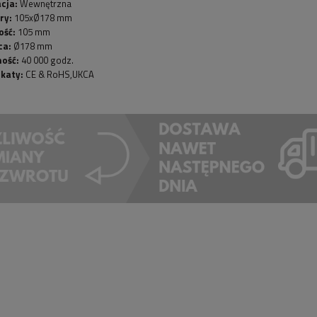
acja:
Wewnętrzna
ry:
105xØ178 mm
ość:
105 mm
ca:
Ø178 mm
ność:
40 000 godz.
ikaty:
CE & RoHS,UKCA