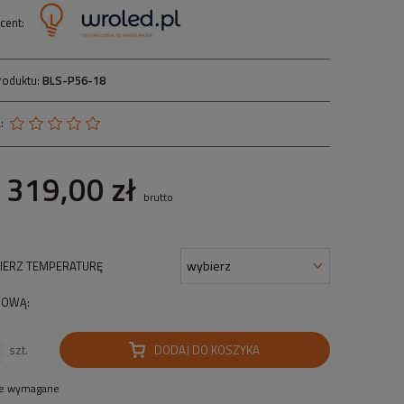
cent:
roduktu:
BLS-P56-18
:
319,00 zł
brutto
IERZ TEMPERATURĘ
OWĄ:
DODAJ DO KOSZYKA
szt.
le wymagane