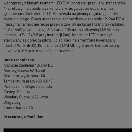
współpracy z białymi taśmami LED DIM. Kontroler pracuje w standardzie
4-strefowym a pojedyncze kontrolery mogą być ze sobą również
grupowane. Kontroler LED DIM pozwala na płynną regulację jasności
światła białego. Praca urządzenia jest możliwa w zakresie 12-24V DC a
maksymalna moc nie może przekroczyć 6A na kanał (72W przy instalacji
12V i 144W przy instalacji 24V) oraz 10A mocy całkowitej (120W przy
instalacji 12V i 240W przy instalacji 24V). Kontroler LED może być
sterowany za pomocą pilota lub aplikacji na smartfona (wymagany
mostek Wi-Fi iBOX), Kontroler LED DIM MI-Light może być sterowany
nawet z 4 różnych urządzeń jednocześnie.
Dane techniczne
Napięcie zasilania 12-24V DC
Moc wyjściowa 6A/kanał
Max. moc wyjściowa 10A
Temperatura pracy -20~60°C
Podłączenie Wspólna anoda
Zasięg 30m - ∞
Wymiary 85 x 45 x 22,5mm
Waga 55g
Komunikacja 2.4G
Prezentacja YouTube: