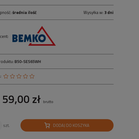
pność:
średnia ilość
Wysyłka w:
3 dni
cent:
roduktu:
B50-SES65WH
:
59,00 zł
brutto
DODAJ DO KOSZYKA
szt.