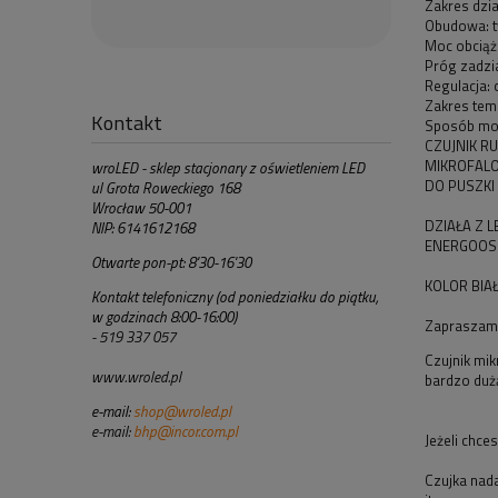
Zakres dzia
Obudowa: 
Moc obciąż
Próg zadzia
Regulacja: 
Zakres tem
Kontakt
Sposób mo
CZUJNIK R
MIKROFAL
wroLED - sklep stacjonary z oświetleniem LED
DO PUSZKI 
ul Grota Roweckiego 168
Wrocław 50-001
DZIAŁA Z 
NIP: 6141612168
ENERGOOS
Otwarte pon-pt: 8'30-16'30
KOLOR BIA
Kontakt telefoniczny (od poniedziałku do piątku,
w godzinach 8:00-16:00)
Zapraszamy 
- 519 337 057
Czujnik mik
www.wroled.pl
bardzo dużą
e-mail:
shop@wroled.pl
e-mail:
bhp@incor.com.pl
Jeżeli chce
Czujka nad