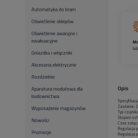
Automatyka do bram
Oświetlenie sklepów
Oświetlenie awaryjne i
ewakuacyjne
Mo
lu
Gniazdka i włączniki
Akcesoria elektryczne
Rozdzielnie
Opis
Aparatura modułowa dla
budownictwa
Specyfikacj
Zasilanie: 
Wyposażenie magazynów
Typ czujnik
Stopień och
Nowości
Czas załącz
Regulacja 
Promocje
Regulacja 