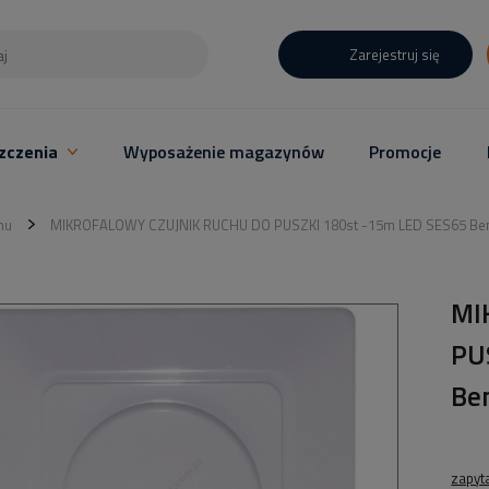
Zarejestruj się
zczenia
Wyposażenie magazynów
Promocje
hu
MIKROFALOWY CZUJNIK RUCHU DO PUSZKI 180st -15m LED SES65 B
MI
PU
Be
zapyt