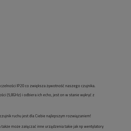
zczelności IP20 co zwiększa żywotność naszego czujnika.
ci (5,8GHz) i odbiera ich echo, jest on w stanie wykryć z
zujnik ruchu jest dla Ciebie najlepszym rozwiązaniem!
akże może załączać inne urządzenia takie jak np wentylatory