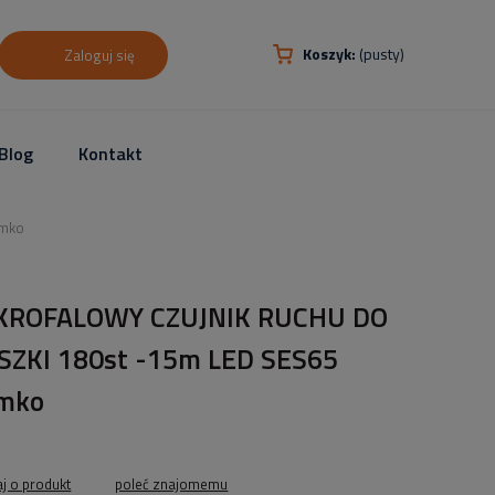
Koszyk:
(pusty)
Zaloguj się
Blog
Kontakt
emko
KROFALOWY CZUJNIK RUCHU DO
SZKI 180st -15m LED SES65
mko
aj o produkt
poleć znajomemu