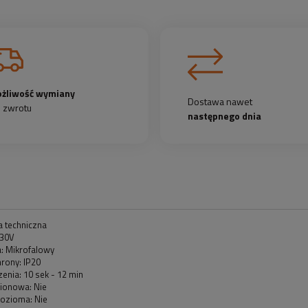
żliwość wymiany
Dostawa nawet
b zwrotu
następnego dnia
a techniczna
230V
a: Mikrofalowy
rony: IP20
enia: 10 sek - 12 min
pionowa: Nie
pozioma: Nie