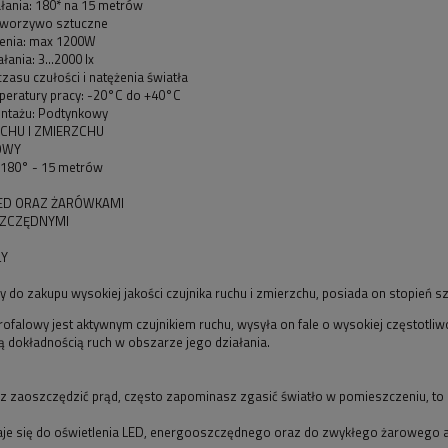
łania: 180* na 15 metrów
tworzywo sztuczne
enia: max 1200W
łania: 3...2000 lx
czasu czułości i natężenia światła
peratury pracy: -20°C do +40°C
ntażu: Podtynkowy
UCHU I ZMIERZCHU
OWY
180° - 15 metrów
LED ORAZ ŻARÓWKAMI
ZCZĘDNYMI
ŁY
do zakupu wysokiej jakości czujnika ruchu i zmierzchu, posiada on stopień s
rofalowy jest aktywnym czujnikiem ruchu, wysyła on fale o wysokiej częstotliwoś
 dokładnością ruch w obszarze jego działania.
sz zaoszczędzić prąd, często zapominasz zgasić światło w pomieszczeniu, to c
aje się do oświetlenia LED, energooszczędnego oraz do zwykłego żarowego a t