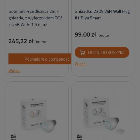
GoSmart Przedłużacz 2m, 4
Gniazdko 230V WiFI Wall Plug
gniazda, z wyłącznikiem PCV,
A1 Tuya Smart
z USB Wi-Fi 1,5 mm2
99,00 zł
brutto
245,22 zł
brutto
DODAJ DO KOSZYKA
Powiadom o dostępności
Więcej
Więcej