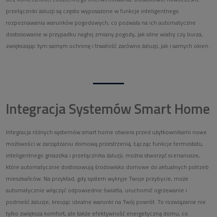
przełączniki żaluzji są często wyposażone w funkcje inteligentnego
rozpoznawania warunków pogodowych, co pozwala na ich automatyczne
dostosowanie w przypadku nagłej zmiany pogody, jak silne wiatry czy burza,
zwiększając tym samym ochronę i trwałość zarówno żaluzji, jak i samych okien.
Integracja Systemów Smart Home
Integracja różnych systemów smart home otwiera przed użytkownikami nowe
możliwości w zarządzaniu domową przestrzenią. Łącząc funkcje termostatu,
inteligentnego gniazdka i przełącznika żaluzji, można stworzyć scenariusze,
które automatycznie dostosowują środowisko domowe do aktualnych potrzeb
mieszkańców. Na przykład, gdy system wykryje Twoje przybycie, może
automatycznie włączyć odpowiednie światła, uruchomić ogrzewanie i
podnieść żaluzje, kreując idealne warunki na Twój powrót. To rozwiązanie nie
tylko zwiększa komfort, ale także efektywność energetyczną domu, co