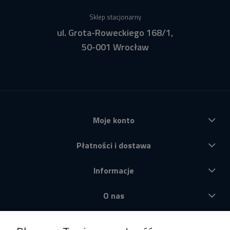
Sklep stacjonarny
ul. Grota-Roweckiego 168/1,
50-001 Wrocław
Moje konto
Płatności i dostawa
Informacje
O nas
Produkty