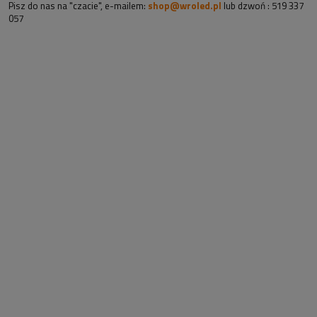
Pisz do nas na "czacie", e-mailem:
shop@wroled.pl
lub dzwoń : 519 337
057
Sklep z taśmami led i oświetleniem!
Nasz sklep oferuje zarówno nowoczesne rozwiązania -
taśmy led, profile
aluminiowe
. Jak i bardziej tradycyjne rozwiązania jak lampy sufitowe czy
lampy na szynie. Siedziba sklepu znajduje się we Wrocławiu, przy ul. Grota-
Roweckiego 168. Większość naszych klientów pochodzi jednak z Internetu!
Staramy się oferować najlepsze ceny na taśmy led (w tym
taśmy led cob
),
żarówki
,
zasilacze do taśm led
. Pomożemy również w doborze urządzeń
smart home do Twojego domu czy mieszkania.