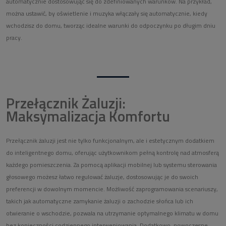
automatycznie dostosowując się do zdefiniowanych warunków. Na przykład,
można ustawić, by oświetlenie i muzyka włączały się automatycznie, kiedy
wchodzisz do domu, tworząc idealne warunki do odpoczynku po długim dniu
pracy.
Przełącznik Żaluzji:
Maksymalizacja Komfortu
Przełącznik żaluzji jest nie tylko funkcjonalnym, ale i estetycznym dodatkiem
do inteligentnego domu, oferując użytkownikom pełną kontrolę nad atmosferą
każdego pomieszczenia. Za pomocą aplikacji mobilnej lub systemu sterowania
głosowego możesz łatwo regulować żaluzje, dostosowując je do swoich
preferencji w dowolnym momencie. Możliwość zaprogramowania scenariuszy,
takich jak automatyczne zamykanie żaluzji o zachodzie słońca lub ich
otwieranie o wschodzie, pozwala na utrzymanie optymalnego klimatu w domu
bez konieczności codziennego interweniowania. Dodatkowo, nowoczesne