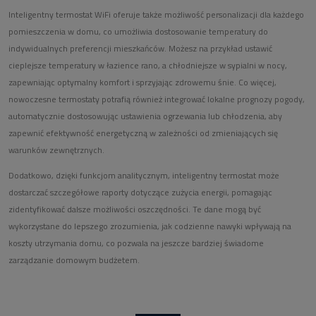
Inteligentny termostat WiFi oferuje także możliwość personalizacji dla każdego
pomieszczenia w domu, co umożliwia dostosowanie temperatury do
indywidualnych preferencji mieszkańców. Możesz na przykład ustawić
cieplejsze temperatury w łazience rano, a chłodniejsze w sypialni w nocy,
zapewniając optymalny komfort i sprzyjając zdrowemu śnie. Co więcej,
nowoczesne termostaty potrafią również integrować lokalne prognozy pogody,
automatycznie dostosowując ustawienia ogrzewania lub chłodzenia, aby
zapewnić efektywność energetyczną w zależności od zmieniających się
warunków zewnętrznych.
Dodatkowo, dzięki funkcjom analitycznym, inteligentny termostat może
dostarczać szczegółowe raporty dotyczące zużycia energii, pomagając
zidentyfikować dalsze możliwości oszczędności. Te dane mogą być
wykorzystane do lepszego zrozumienia, jak codzienne nawyki wpływają na
koszty utrzymania domu, co pozwala na jeszcze bardziej świadome
zarządzanie domowym budżetem.