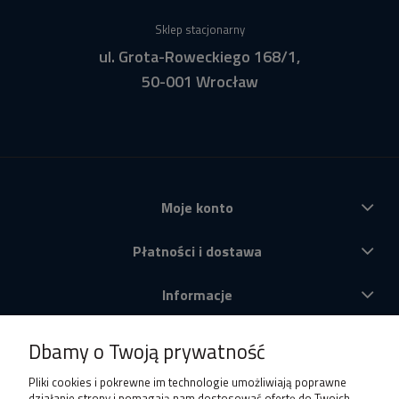
Sklep stacjonarny
ul. Grota-Roweckiego 168/1,
50-001 Wrocław
Moje konto
Płatności i dostawa
Informacje
O nas
Dbamy o Twoją prywatność
Produkty
Pliki cookies i pokrewne im technologie umożliwiają poprawne
działanie strony i pomagają nam dostosować ofertę do Twoich