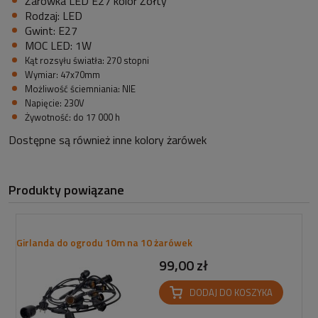
Żarówka LED E27 kolor Żółty
Rodzaj: LED
Gwint: E27
MOC LED: 1W
Kąt rozsyłu światła: 270 stopni
Wymiar: 47x70mm
Możliwość ściemniania: NIE
Napięcie: 230V
Żywotność: do 17 000 h
Dostępne są również inne kolory żarówek
Produkty powiązane
Girlanda do ogrodu 10m na 10 żarówek
99,00 zł
DODAJ DO KOSZYKA