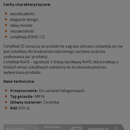
Cechy charakterystyczne:
wysoka jakość,
elegancki design,
łatwy montaż
niezawodność
certyfikaty ROHS i CE.
Certyfikat CE oznacza, że produkt nie zagraża zdrowiu człowieka ani nie
jest szkodliwy dla środowiska naturalnego zarówno podczas
użytkowania jak i produkcji.
Certyfikat RoHS - zgodność z Unijną dyrektywą RoHS, która traktuje o
limitach emisji szkodliwych substancji do środowiska podczas
wytwarzania produktu.
Dane techniczne:
Przeznaczenie-
Do żarówek halogenowych
Typ gniazda-
MR16
Główny materiał-
Ceramika
KGO
0,01 zł.