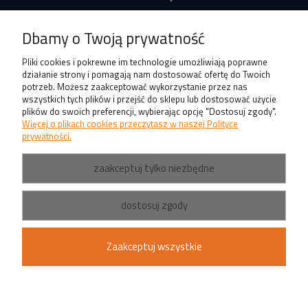
O nas
Dbamy o Twoją prywatność
Produkty
Pliki cookies i pokrewne im technologie umożliwiają poprawne
działanie strony i pomagają nam dostosować ofertę do Twoich
potrzeb. Możesz zaakceptować wykorzystanie przez nas
wszystkich tych plików i przejść do sklepu lub dostosować użycie
plików do swoich preferencji, wybierając opcję "Dostosuj zgody".
Więcej o plikach cookies przeczytasz w naszej Polityce
prywatności.
zaakceptuj tylko niezbędne
dostosuj zgody
Zaakceptuj wszystkie
pokaż pełną wersję strony