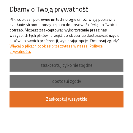
O nas
Dbamy o Twoją prywatność
Produkty
Pliki cookies i pokrewne im technologie umożliwiają poprawne
działanie strony i pomagają nam dostosować ofertę do Twoich
potrzeb. Możesz zaakceptować wykorzystanie przez nas
wszystkich tych plików i przejść do sklepu lub dostosować użycie
plików do swoich preferencji, wybierając opcję "Dostosuj zgody".
Więcej o plikach cookies przeczytasz w naszej Polityce
prywatności.
zaakceptuj tylko niezbędne
dostosuj zgody
Zaakceptuj wszystkie
pokaż pełną wersję strony
Sklep internetowy Shoper.pl