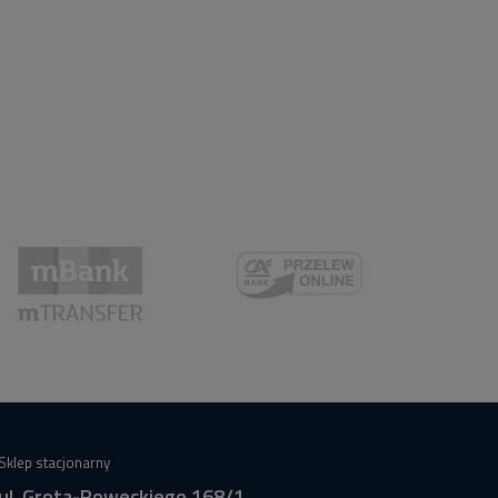
Sklep stacjonarny
ul. Grota-Roweckiego 168/1,