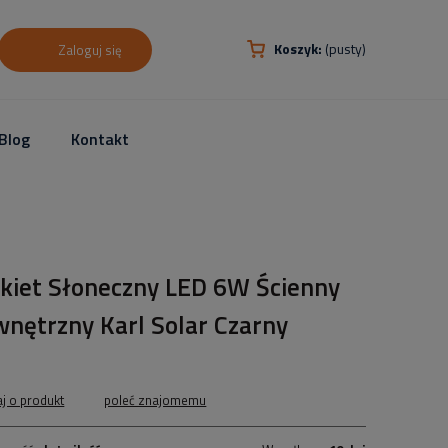
Koszyk:
(pusty)
Zaloguj się
Blog
Kontakt
nkiet Słoneczny LED 6W Ścienny
nętrzny Karl Solar Czarny
aj o produkt
poleć znajomemu