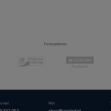
Formy płatności
o nas!
Mail
9 337 057
shop@wroled.pl