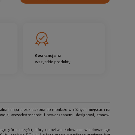
Gwarancja
na
wszystkie produkty
jonalna lampa przeznaczona do montażu w różnych miejscach na
i swojej wszechstronności i nowoczesnemu designowi, stanowi
jego górnej części, który umożliwia ładowanie wbudowanego
 W i napięcie DC 5,5 V, a jego monokrystaliczna struktura jest