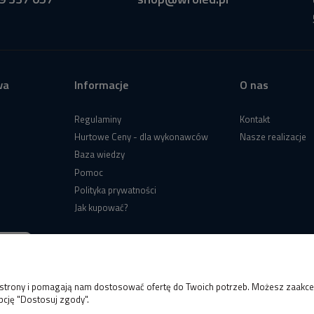
wa
Informacje
O nas
Regulaminy
Kontakt
Hurtowe Ceny - dla wykonawców
Nasze realizacje
Baza wiedzy
Pomoc
Polityka prywatności
Jak kupować?
e strony i pomagają nam dostosować ofertę do Twoich potrzeb. Możesz zaakcep
pcję "Dostosuj zgody".