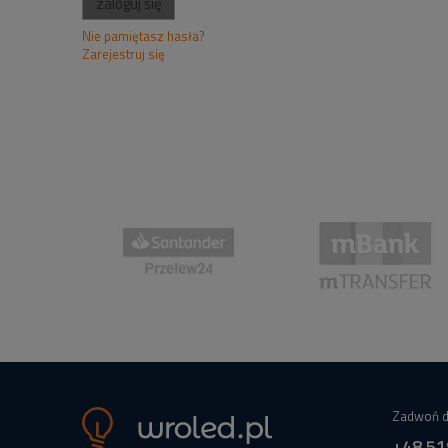
zaloguj się
Nie pamiętasz hasła?
Zarejestruj się
Zadwoń d
+48 51