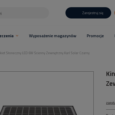
Zarejestruj się
zczenia
Wyposażenie magazynów
Promocje
nkiet Słoneczny LED 6W Ścienny Zewnętrzny Karl Solar Czarny
Ki
Zew
zapyt