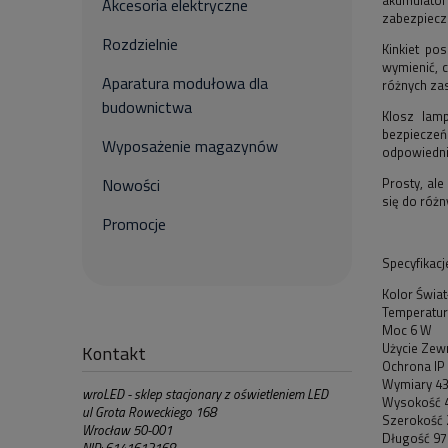
Akcesoria elektryczne
zabezpiecz
Rozdzielnie
Kinkiet po
wymienić, 
Aparatura modułowa dla
różnych za
budownictwa
Klosz lam
bezpieczeń
Wyposażenie magazynów
odpowiednie
Prosty, al
Nowości
się do róż
Promocje
Specyfikacj
Kolor Świat
Temperatu
Moc 6 W
Użycie Zew
Kontakt
Ochrona IP
Wymiary 4
wroLED - sklep stacjonary z oświetleniem LED
Wysokość 
ul Grota Roweckiego 168
Szerokość
Wrocław 50-001
Długość 9