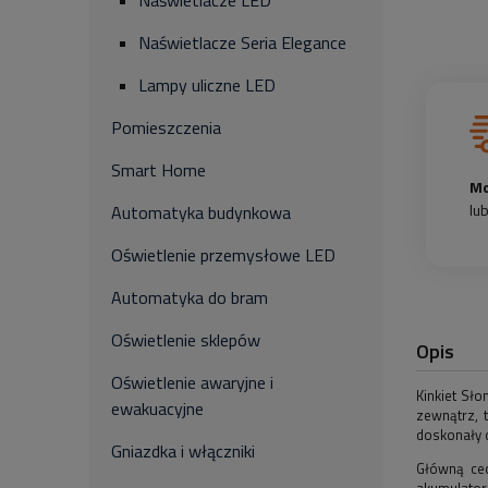
Naświetlacze LED
Naświetlacze Seria Elegance
Lampy uliczne LED
Pomieszczenia
Smart Home
Mo
lu
Automatyka budynkowa
Oświetlenie przemysłowe LED
Automatyka do bram
Oświetlenie sklepów
Opis
Oświetlenie awaryjne i
Kinkiet Sł
ewakuacyjne
zewnątrz, 
doskonały 
Gniazdka i włączniki
Główną cec
akumulatora