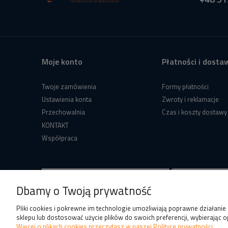
Moje konto
Płatności i dosta
Twoje zamówienia
Formy płatności
Ustawienia konta
Zwroty i reklamacje
Przechowalnia
Czas i koszty dostawy
KONTAKT
Współpraca
Dbamy o Twoją prywatność
Pliki cookies i pokrewne im technologie umożliwiają poprawne działani
sklepu lub dostosować użycie plików do swoich preferencji, wybierając o
Więcej o plikach cookies przeczytasz w naszej Polityce prywatności.