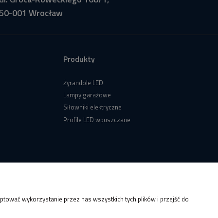
50-001 Wrocław
Produkty
Żyrandole LED
Lampy garażowe
Siłowniki elektryczne
Profile LED wpuszczane
tować wykorzystanie przez nas wszystkich tych plików i przejść do