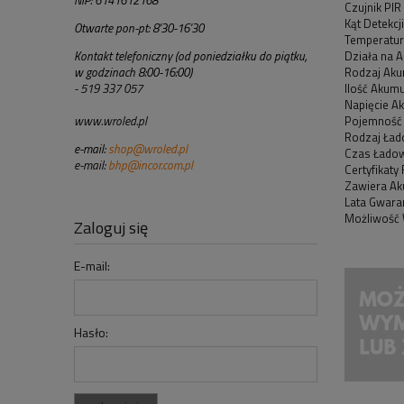
NIP: 6141612168
Czujnik PIR
Kąt Detekcj
Otwarte pon-pt: 8'30-16'30
Temperatur
Działa na 
Kontakt telefoniczny (od poniedziałku do piątku,
Rodzaj Aku
w godzinach 8:00-16:00)
Ilość Akum
- 519 337 057
Napięcie Ak
Pojemność
www.wroled.pl
Rodzaj Ład
e-mail:
shop@wroled.pl
Czas Ładow
e-mail:
bhp@incor.com.pl
Certyfikaty
Zawiera Ak
Lata Gwaran
Możliwość 
Zaloguj się
E-mail:
Hasło: