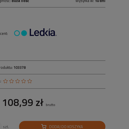
pność:
duża ilość
Wysyłka w:
10 dni
cent:
roduktu:
103378
:
108,99 zł
brutto
DODAJ DO KOSZYKA
szt.