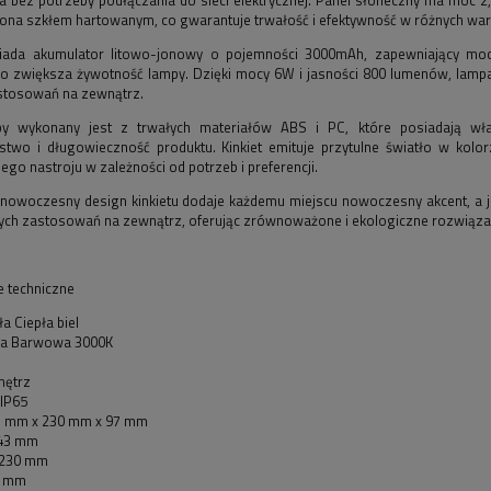
ona szkłem hartowanym, co gwarantuje trwałość i efektywność w różnych wa
siada akumulator litowo-jonowy o pojemności 3000mAh, zapewniający mo
co zwiększa żywotność lampy. Dzięki mocy 6W i jasności 800 lumenów, lamp
stosowań na zewnątrz.
py wykonany jest z trwałych materiałów ABS i PC, które posiadają wł
stwo i długowieczność produktu. Kinkiet emituje przytulne światło w kolorze
go nastroju w zależności od potrzeb i preferencji.
e nowoczesny design kinkietu dodaje każdemu miejscu nowoczesny akcent, a j
nych zastosowań na zewnątrz, oferując zrównoważone i ekologiczne rozwiąza
e techniczne
ła Ciepła biel
ra Barwowa 3000K
nętrz
 IP65
3 mm x 230 mm x 97 mm
43 mm
 230 mm
7 mm