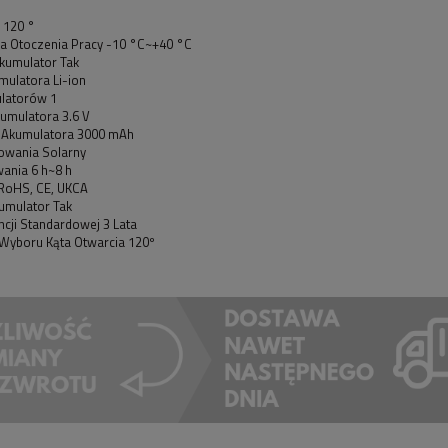
i 120 °
a Otoczenia Pracy -10 °C~+40 °C
Akumulator Tak
mulatora Li-ion
ulatorów 1
umulatora 3.6 V
 Akumulatora 3000 mAh
owania Solarny
ania 6 h~8 h
 RoHS, CE, UKCA
umulator Tak
cji Standardowej 3 Lata
Wyboru Kąta Otwarcia 120º