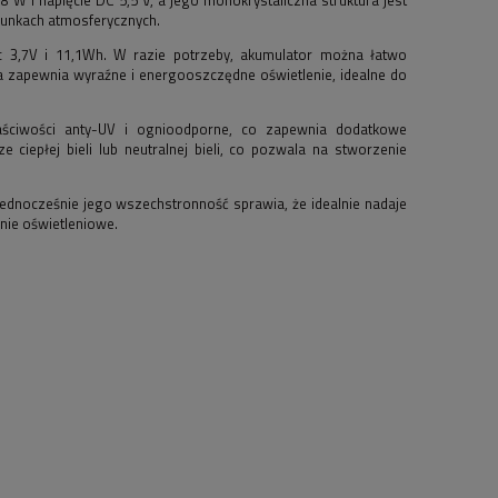
runkach atmosferycznych.
c 3,7V i 11,1Wh. W razie potrzeby, akumulator można łatwo
a zapewnia wyraźne i energooszczędne oświetlenie, idealne do
aściwości anty-UV i ognioodporne, co zapewnia dodatkowe
 ciepłej bieli lub neutralnej bieli, co pozwala na stworzenie
ednocześnie jego wszechstronność sprawia, że idealnie nadaje
nie oświetleniowe.