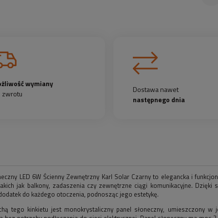
żliwość wymiany
Dostawa nawet
b zwrotu
następnego dnia
oneczny LED 6W Ścienny Zewnętrzny Karl Solar Czarny to elegancka i funkc
takich jak balkony, zadaszenia czy zewnętrzne ciągi komunikacyjne. Dzięk
dodatek do każdego otoczenia, podnosząc jego estetykę.
hą tego kinkietu jest monokrystaliczny panel słoneczny, umieszczony w 
 bez potrzeby podłączania do sieci elektrycznej. Panel słoneczny ma moc 2,8