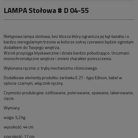
LAMPA Stołowa # D 04-55
Nietypowa lampa stołowa, bez klosza który ogranicza jej kąt światła i o
bardzo nieregularnym trzonie w kolorze ostrej czerwieni będzie ognistym
dodatkiem do Twojego wnętrza.
Wzrok przyciąga błyskawicznie i działa bardzo pobudzająco. Urozmaici
monochromatyczne wnętrze i zmieni charakter poieszczenia.
Wykonana ręcznie z: tryby mechanizmu różnicowego
.
Dodatkowe elementy produktu: żarówka E 27 - typu Edison, kabel
w
oplocie czarnym, włącznik ręczny.
Czynności pro
dukcyjne:
szlifowanie, polerowanie, spawanie, lakierowanie,
cięcie
.
Wymiary:
waga: 5,2 kg
wysokość: 44 cm
szerokość: 17 cm