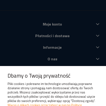
Moje konto
Płatności i dostawa
Informacje
O nas
Produkty
Dbamy o Twoją prywatność
Pliki cookies i pokrewne im technologie umożliwiają poprawne
działanie strony i pomagają nam dostosować ofertę do Twoich
potrzeb. Możesz zaakceptować wykorzystanie przez nas
wszystkich tych plików i przejść do sklepu lub dostosować użycie
plików do swoich preferencji, wybierając opcję "Dostosuj zgody".
Więcej o plikach cookies przeczytasz w naszej Polityce