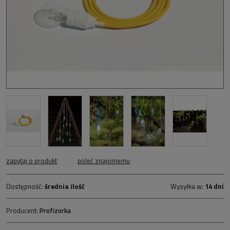
zapytaj o produkt
poleć znajomemu
Dostępność:
średnia ilość
Wysyłka w:
14 dni
Producent:
Profizorka