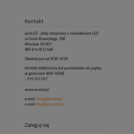
Kontakt
wroLED - sklep stacjonary z oświetleniem LED
ul Grota Roweckiego 168
Wrocław 50-001
NIP: 6141612168
Otwarte pon-pt: 8'30-16'30
Kontakt telefoniczny (od poniedziałku do piątku,
w godzinach 8:00-16:00)
- 519 337 057
www.wroled.pl
e-mail:
shop@wroled.pl
e-mail:
bhp@incor.com.pl
Zaloguj się