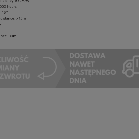
ficiency: 85LM/W
0000 hours
: 15°
n distance: >15m
6
tance: 30m