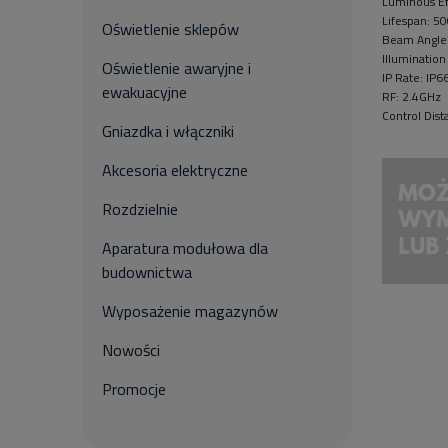
Luminous Ef
Lifespan: 5
Oświetlenie sklepów
Beam Angle
Illuminatio
Oświetlenie awaryjne i
IP Rate: IP6
ewakuacyjne
RF: 2.4GHz
Control Dis
Gniazdka i włączniki
Akcesoria elektryczne
Rozdzielnie
Aparatura modułowa dla
budownictwa
Wyposażenie magazynów
Nowości
Promocje