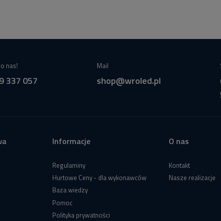
o nas!
Mail
9 337 057
shop@wroled.pl
wa
Informacje
O nas
Regulaminy
Kontakt
Hurtowe Ceny - dla wykonawców
Nasze realizacje
Baza wiedzy
Pomoc
Polityka prywatności