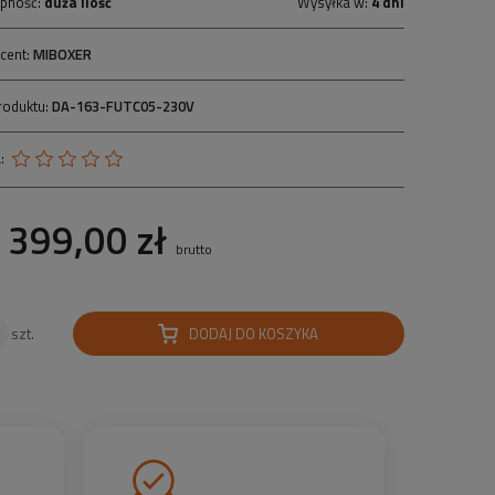
pność:
duża ilość
Wysyłka w:
4 dni
cent:
MIBOXER
roduktu:
DA-163-FUTC05-230V
:
399,00 zł
brutto
DODAJ DO KOSZYKA
szt.