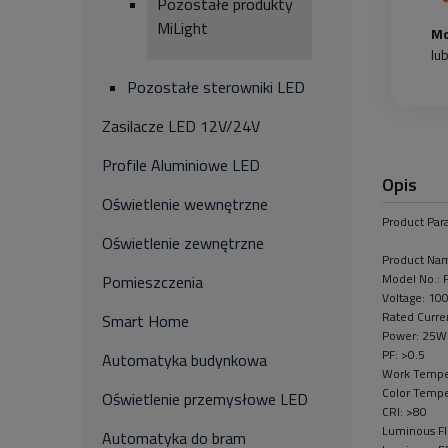
Pozostałe produkty
MiLight
Mo
lu
Pozostałe sterowniki LED
Zasilacze LED 12V/24V
Profile Aluminiowe LED
Opis
Oświetlenie wewnętrzne
Product Par
Oświetlenie zewnętrzne
Product Na
Model No.:
Pomieszczenia
Voltage: 1
Rated Curre
Smart Home
Power: 25W
PF: >0.5
Automatyka budynkowa
Work Tempe
Color Temp
Oświetlenie przemysłowe LED
CRI: >80
Luminous F
Automatyka do bram