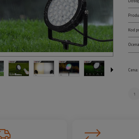
Dostę
Produ
Kod p
Ocena
Cena: