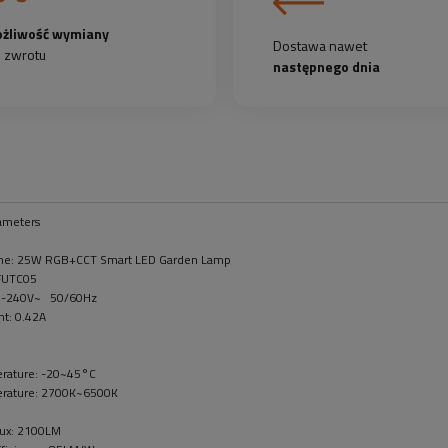
żliwość wymiany
Dostawa nawet
b zwrotu
następnego dnia
ameters
me: 25W RGB+CCT Smart LED Garden Lamp
 FUTC05
00-240V~ 50/60Hz
nt: 0.42A
rature: -20~45°C
erature: 2700K~6500K
lux: 2100LM