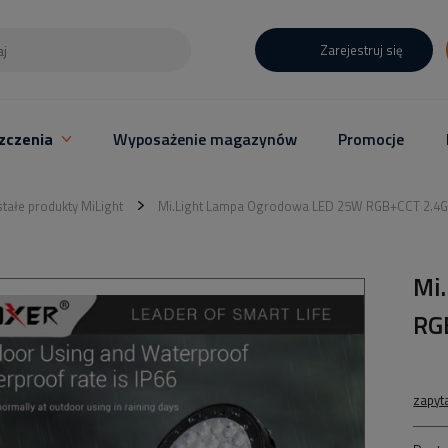
Zarejestruj się
zczenia
Wyposażenie magazynów
Promocje
tałe produkty MiLight
Mi.Light Lampa Ogrodowa LED 25W RGB+CCT 2.4G
Mi
RG
zapyt