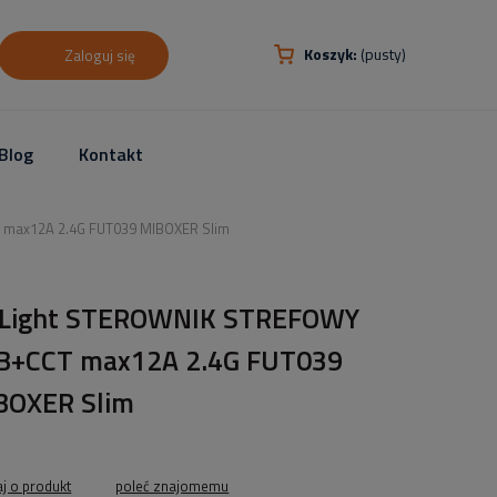
Koszyk:
(pusty)
Zaloguj się
Blog
Kontakt
max12A 2.4G FUT039 MIBOXER Slim
.Light STEROWNIK STREFOWY
B+CCT max12A 2.4G FUT039
BOXER Slim
aj o produkt
poleć znajomemu