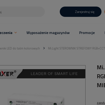
Zarejestruj się
zczenia
Wyposażenie magazynów
Promocje
wniki LED do taśm kolorowych
Mi.Light STEROWNIK STREFOWY RGB+CCT 
Mi
RG
MI
zapyt