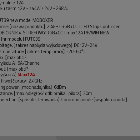
ymalnie 12A.
ku taśm 12V - 144W / 24V - 288W.
 FUT39 new model MOBOXER
ame: [nazwa produktu] 2.4GHz RGB+CCT LED Strip Controller
 ODBIORNIK 4-STREFOWY RGB+CCT max12A RF/WIFI NEW
: [nr modelu] FUT039
oltage: [zakres napięcia wyjściowego] DC12V~24V
emperature: [zakres temp pracy] -20~60°C
x: [max obci?
yjściu A] 6A/Channel
ut; [max obci?
yjściu A]
Max:12A
otliwość pracy] 2.4GHz
ing power: [moc nadajnika] 6dBm
stance: [max odległość odbiornika i pilota] 30m
nnection: [sposób sterowania] Common anode [wspólna anoda]