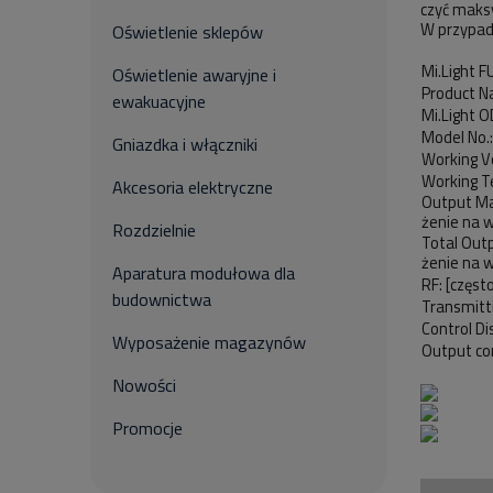
czyć maks
W przypad
Oświetlenie sklepów
Mi.Light
Oświetlenie awaryjne i
Product N
ewakuacyjne
Mi.Light
Model No.
Gniazdka i włączniki
Working V
Working T
Akcesoria elektryczne
Output Ma
żenie na w
Rozdzielnie
Total Outp
żenie na w
Aparatura modułowa dla
RF: [częst
budownictwa
Transmitt
Control Di
Wyposażenie magazynów
Output co
Nowości
Promocje