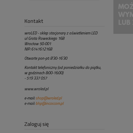
Kontakt
wroLED - sklep stacjonary z oświetleniem LED
ul Grota Roweckiego 168
Wrocław 50-001
NIP: 6141612168
Otwarte pon-pt: 8'30-16'30
Kontakt telefoniczny (od poniedziałku do piątku,
w godzinach 8:00-16:00)
- 519 337 057
www.wroled.pl
e-mail:
shop@wroled.pl
e-mail:
bhp@incor.com.pl
Zaloguj się