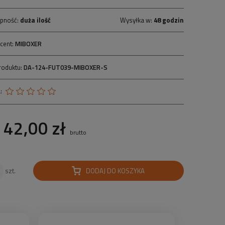
pność:
duża ilość
Wysyłka w:
48 godzin
cent:
MIBOXER
roduktu:
DA-124-FUT039-MIBOXER-S
:
42,00 zł
brutto
DODAJ DO KOSZYKA
szt.