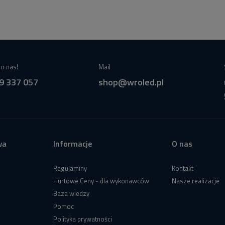
o nas!
Mail
9 337 057
shop@wroled.pl
wa
Informacje
O nas
Regulaminy
Kontakt
Hurtowe Ceny - dla wykonawców
Nasze realizacje
Baza wiedzy
Pomoc
Polityka prywatności