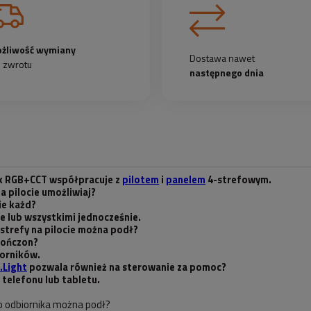
żliwość wymiany
Dostawa nawet
b zwrotu
następnego dnia
k RGB+CCT współpracuje z
pilotem
i
panelem
4-strefowym.
a pilocie umożliwiaj?
ie każd?
ie lub wszystkimi jednocześnie.
 strefy na pilocie można podł?
kończon?
iorników.
.Light
pozwala również na sterowanie za pomoc?
z telefonu lub tabletu.
o odbiornika można podł?