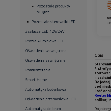
Pozostałe produkty
MiLight
Mo
Pozostałe sterowniki LED
lu
Zasilacze LED 12V/24V
Profile Aluminiowe LED
Oświetlenie wewnętrzne
Opis
Oświetlenie zewnętrzne
Sterowni
4-strefy n
Pomieszczenia
sterowan
niezależn
Smart Home
Do jednej
czyć nies
Automatyka budynkowa
ilość odb
Router Mi
Oświetlenie przemysłowe LED
aplikacji 
Automatyka do bram
Do jedneg