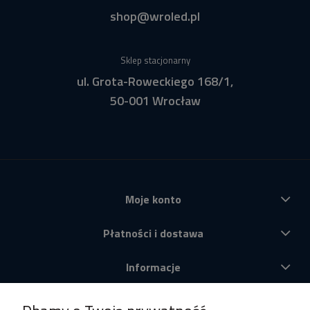
shop@wroled.pl
Sklep stacjonarny
ul. Grota-Roweckiego 168/1,
50-001 Wrocław
Moje konto
Płatności i dostawa
Informacje
O nas