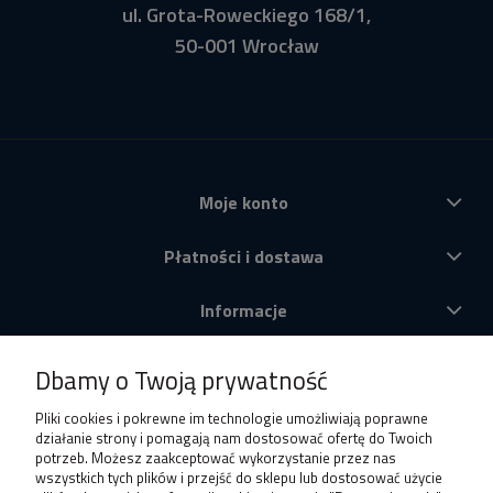
ul. Grota-Roweckiego 168/1,
50-001 Wrocław
Moje konto
Płatności i dostawa
Informacje
O nas
Dbamy o Twoją prywatność
Produkty
Pliki cookies i pokrewne im technologie umożliwiają poprawne
działanie strony i pomagają nam dostosować ofertę do Twoich
potrzeb. Możesz zaakceptować wykorzystanie przez nas
wszystkich tych plików i przejść do sklepu lub dostosować użycie