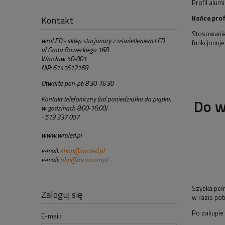
Profil alu
Kontakt
Końce prof
Stosowanie 
wroLED - sklep stacjonary z oświetleniem LED
funkcjonuje 
ul Grota Roweckiego 168
Wrocław 50-001
NIP: 6141612168
Otwarte pon-pt: 8'30-16'30
Kontakt telefoniczny (od poniedziałku do piątku,
Do w
w godzinach 8:00-16:00)
- 519 337 057
www.wroled.pl
e-mail:
shop@wroled.pl
e-mail:
bhp@incor.com.pl
Szybka peł
Zaloguj się
w razie pot
Po zakupie 
E-mail: