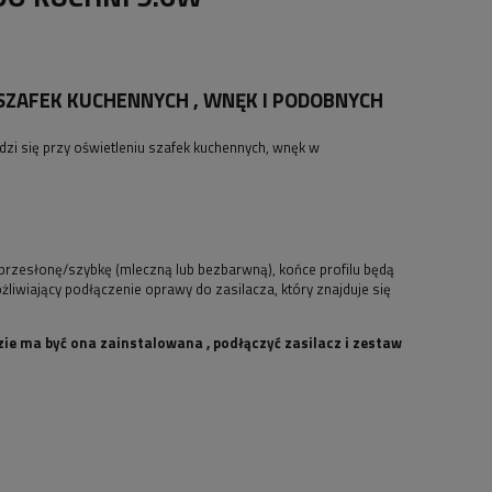
SZAFEK KUCHENNYCH , WNĘK I PODOBNYCH
zi się przy oświetleniu szafek kuchennych, wnęk w
przesłonę/szybkę (mleczną lub bezbarwną), końce profilu będą
iwiający podłączenie oprawy do zasilacza, który znajduje się
ie ma być ona zainstalowana , podłączyć zasilacz i zestaw