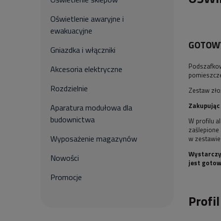
Oświetlenie awaryjne i
ewakuacyjne
GOTOWY
Gniazdka i włączniki
Podszafkowa
Akcesoria elektryczne
pomieszcze
Rozdzielnie
Zestaw zło
Zakupując
Aparatura modułowa dla
budownictwa
W profilu 
zaślepione 
Wyposażenie magazynów
w zestawie 
Wystarczy 
Nowości
jest gotow
Promocje
Profi