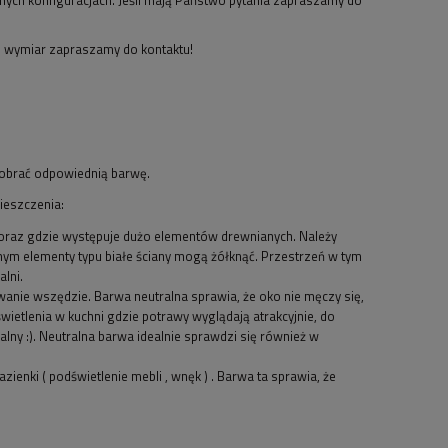
d wymiar zapraszamy do kontaktu!
 dobrać odpowiednią barwę.
ieszczenia:
oraz gdzie występuje dużo elementów drewnianych. Należy
mym elementy typu białe ściany mogą żółknąć. Przestrzeń w tym
alni.
anie wszędzie. Barwa neutralna sprawia, że oko nie męczy się,
wietlenia w kuchni gdzie potrawy wyglądają atrakcyjnie, do
dealny :). Neutralna barwa idealnie sprawdzi się również w
zienki ( podświetlenie mebli , wnęk ) . Barwa ta sprawia, że