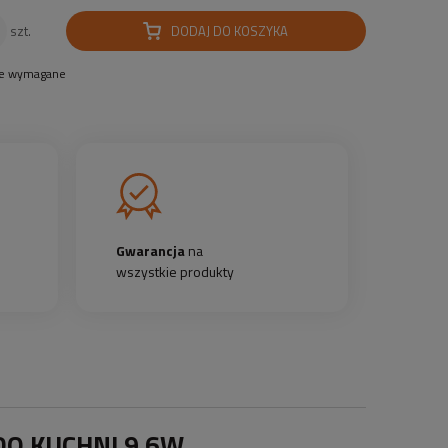
DODAJ DO KOSZYKA
szt.
le wymagane
Gwarancja
na
wszystkie produkty
O KUCHNI 9.6W