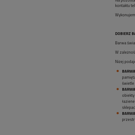
kontaktu te
Wykonujemy
DOBIERZ B
Barwa świa
W zależnośc
Niżej poda
BARWA 
pamięta
świetle
BARWA
obiekty
łaziene
sklepac
BARWA
przestr