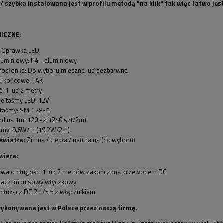
/ szybka instalowana jest w profilu metodą "na klik" tak więc łatwo jes
ICZNE:
: Oprawka LED
aluminiowy: P4 - aluminiowy
/osłonka: Do wyboru mleczna lub bezbarwna
i końcowe: TAK
: 1 lub 2 metry
ie taśmy LED: 12V
 taśmy: SMD 2835
iod na 1m: 120 szt (240 szt/2m)
śmy: 9.6W/m (19.2W/2m)
światła:
Zimna / ciepła / neutralna (do wyboru)
wiera:
wa o długości 1 lub 2 metrów zakończona przewodem DC
lacz impulsowy wtyczkowy
dłużacz DC 2,1/5,5 z włącznikiem
ykonywana jest w Polsce przez naszą firmę.
łych aukcjach znajdą Państwo możliwość zakupu gotowych opraw w wielu różn