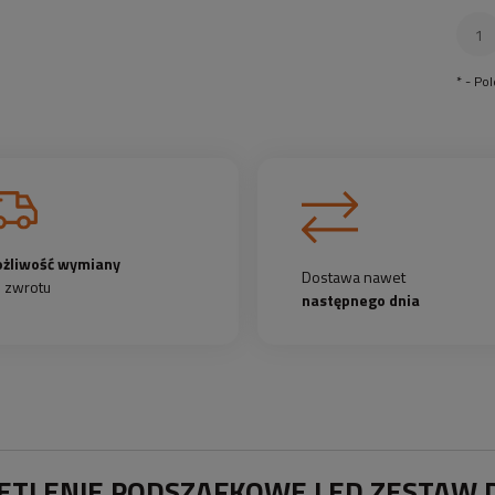
*
- Po
żliwość wymiany
Dostawa nawet
b zwrotu
następnego dnia
ETLENIE PODSZAFKOWE LED ZESTAW D