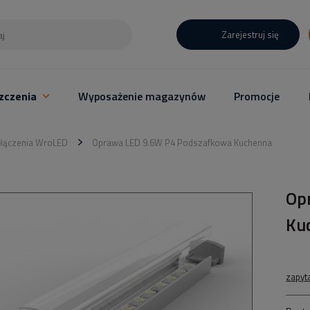
Zarejestruj się
zczenia
Wyposażenie magazynów
Promocje
łączenia WroLED
Oprawa LED 9.6W P4 Podszafkowa Kuchenna
Op
Ku
zapyt