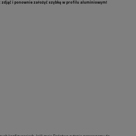
t zdjąć i ponownie założyć szybkę w profilu aluminiowym!
ych konfiguracjach. Jeśli mają Państwo pytania zapraszamy do