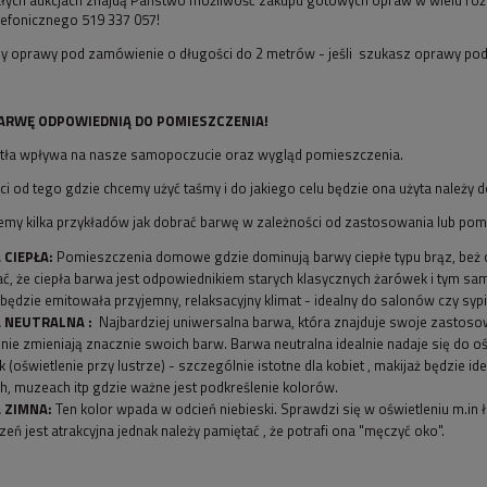
lefonicznego 519 337 057!
 oprawy pod zamówienie o długości do 2 metrów - jeśli szukasz oprawy po
ARWĘ ODPOWIEDNIĄ DO POMIESZCZENIA!
tła wpływa na nasze samopoczucie oraz wygląd pomieszczenia.
i od tego gdzie chcemy użyć taśmy i do jakiego celu będzie ona użyta należy
jemy kilka przykładów jak dobrać barwę w zależności od zastosowania lub pom
CIEPŁA:
Pomieszczenia domowe gdzie dominują barwy ciepłe typu brąz, beż 
ć, że ciepła barwa jest odpowiednikiem starych klasycznych żarówek i tym sa
 będzie emitowała przyjemny, relaksacyjny klimat - idealny do salonów czy sypi
 NEUTRALNA :
Najbardziej uniwersalna barwa, która znajduje swoje zastosow
 nie zmieniają znacznie swoich barw. Barwa neutralna idealnie nadaje się do oś
k (oświetlenie przy lustrze) - szczególnie istotne dla kobiet , makijaż będzie i
h, muzeach itp gdzie ważne jest podkreślenie kolorów.
 ZIMNA:
Ten kolor wpada w odcień niebieski. Sprawdzi się w oświetleniu m.in ła
zeń jest atrakcyjna jednak należy pamiętać , że potrafi ona "męczyć oko".