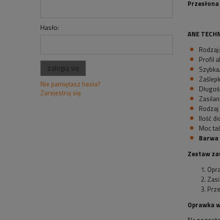
Przesłona 
Hasło:
ANE TECHN
Rodzaj
Profil 
zaloguj się
Szybka
Zaślepk
Nie pamiętasz hasła?
Długość
Zarejestruj się
Zasilan
Rodzaj
Ilość d
Moc ta
Barwa 
Zestaw za
Opra
Zasi
Prze
Oprawka w
Na pozosta