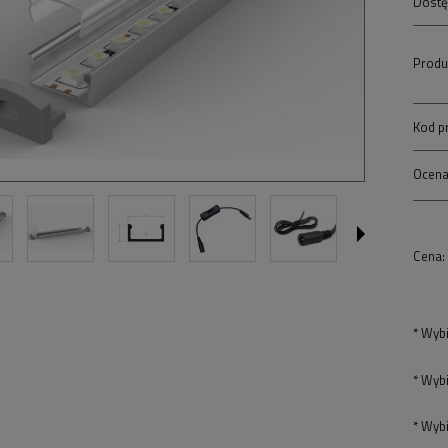
Dostę
Produ
Kod p
Ocena
Cena:
*
Wybi
*
Wybi
*
Wybi