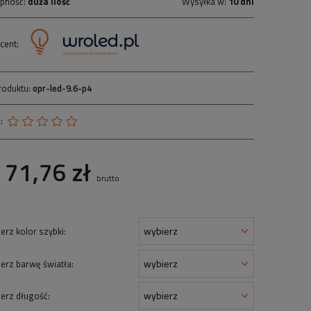
pność:
duża ilość
Wysyłka w:
10 dni
cent:
roduktu:
opr-led-9.6-p4
:
71,76 zł
brutto
erz kolor szybki:
erz barwę światła:
erz długość: