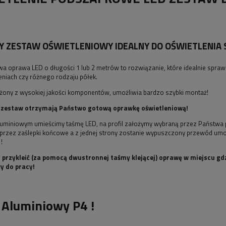
 ZESTAW OŚWIETLENIOWY IDEALNY DO OŚWIETLENIA 
 oprawa LED o długości 1 lub 2 metrów to rozwiązanie, które idealnie sprawd
niach czy różnego rodzaju półek.
żony z wysokiej jakości komponentów, umożliwia bardzo szybki montaż!
 zestaw otrzymają Państwo gotową oprawkę oświetleniową!
aluminiowym umieścimy taśmę LED, na profil założymy wybraną przez Państwa 
przez zaślepki końcowe a z jednej strony zostanie wypuszczony przewód umożl
!
przykleić (za pomocą dwustronnej taśmy klejącej) oprawę w miejscu gdz
y do pracy!
l Aluminiowy P4 !