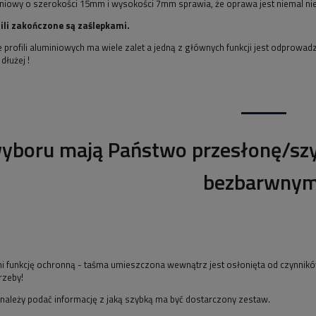
miniowy o szerokości 15mm i wysokości 7mm sprawia, że oprawa jest niemal n
ili zakończone są zaślepkami.
profili aluminiowych ma wiele zalet a jedną z głównych funkcji jest odprowa
dłużej !
yboru mają Państwo przesłonę/szy
bezbarwnym
ni funkcję ochronną - taśma umieszczona wewnątrz jest osłonięta od czynnik
rzeby!
należy podać informację z jaką szybką ma być dostarczony zestaw.