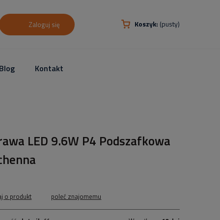
Koszyk:
(pusty)
Zaloguj się
Blog
Kontakt
rawa LED 9.6W P4 Podszafkowa
chenna
aj o produkt
poleć znajomemu