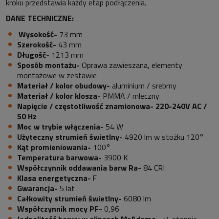
kroku przedstawia każdy etap podłączenia.
DANE TECHNICZNE:
Wysokość-
73 mm
Szerokość-
43 mm
Długość-
1213 mm
Sposób montażu-
Oprawa zawieszana, elementy
montażowe w zestawie
Materiał / kolor obudowy-
aluminium / srebrny
Materiał / kolor klosza-
PMMA / mleczny
Napięcie / częstotliwość znamionow
a-
220-240V AC /
50 Hz
Moc w trybie włączenia-
54 W
Użyteczny strumień świetlny-
4920
lm w stożku 120°
Kąt promieniowania-
100°
Temperatura barwowa-
3900 K
Współczynnik oddawania barw Ra-
84 CRI
Klasa energetyczna-
F
Gwarancja-
5 lat
Całkowity strumień świetlny-
6080
lm
Współczynnik mocy PF-
0,96
Jednolitość barwy w elipsach McAdama-
<4 stopnie