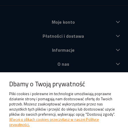
Moje konto
Płatności i dostawa
Informacje
O nas
Produkty
Dbamy o Twoją prywatność
Pliki cookies i pokrewne im technologie umożliwiają poprawne
działanie strony i pomagają nam dostosować ofertę do Twoich
potrzeb. Możesz zaakceptować wykorzystanie przez nas
wszystkich tych plików i przejść do sklepu lub dostosować użycie
plików do swoich preferencji, wybierając opcję "Dostosuj zgody".
Więcej o plikach cookies przeczytasz w naszej Polityce
prywatności.