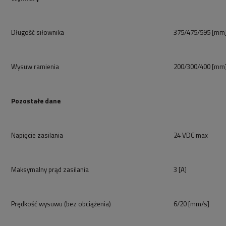
Długość siłownika
375/475/595 [mm
Wysuw ramienia
200/300/400 [mm
Pozostałe dane
Napięcie zasilania
24 VDC max
Maksymalny prąd zasilania
3 [A]
Prędkość wysuwu (bez obciążenia)
6/20 [mm/s]