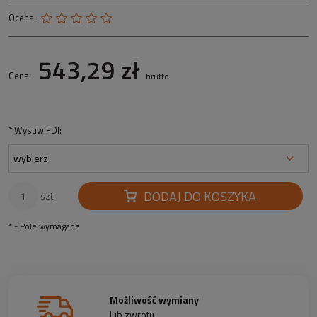
Ocena:
543,29 zł
Cena:
brutto
*
Wysuw FDI:
DODAJ DO KOSZYKA
szt.
*
- Pole wymagane
Możliwość wymiany
lub zwrotu