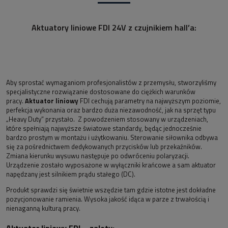
Aktuatory liniowe FDI 24V z czujnikiem hall’a:
Aby sprostać wymaganiom profesjonalistów z przemysłu, stworzyliśmy
specjalistyczne rozwiązanie dostosowane do ciężkich warunków
pracy.
Aktuator liniowy
FDI cechują parametry na najwyższym poziomie,
perfekcja wykonania oraz bardzo duża niezawodność, jak na sprzęt typu
„Heavy Duty” przystało. Z powodzeniem stosowany w urządzeniach,
które spełniają najwyższe światowe standardy, będąc jednocześnie
bardzo prostym w montażu i użytkowaniu. Sterowanie siłownika odbywa
się za pośrednictwem dedykowanych przycisków lub przekaźników.
Zmiana kierunku wysuwu następuje po odwróceniu polaryzacji.
Urządzenie zostało wyposażone w wyłączniki krańcowe a sam aktuator
napędzany jest silnikiem prądu stałego (DC).
Produkt sprawdzi się świetnie wszędzie tam gdzie istotne jest dokładne
pozycjonowanie ramienia. Wysoka jakość idąca w parze z trwałością i
nienaganną kulturą pracy.
Aktuator liniowy FDI
– zalety: