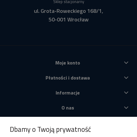
Sklep stacjonarny
ul. Grota-Roweckiego 168/1,
50-001 Wrocław
Moje konto
Płatności i dostawa
Informacje
O nas
Produkty
Dbamy o Twoją prywatność