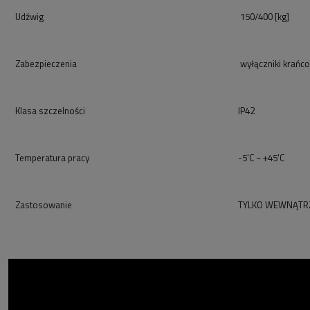
Udźwig
150/400 [kg]
Zabezpieczenia
wyłączniki krańc
Klasa szczelności
IP42
Temperatura pracy
-5'C ~ +45'C
Zastosowanie
TYLKO WEWNĄTR