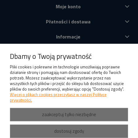
Moje konto
Płatności i dostawa
Informacje
O nas
Dbamy o Twoją prywatność
Produkty
Pliki cookies i pokrewne im technologie umożliwiają poprawne
działanie strony i pomagają nam dostosować ofertę do Twoich
potrzeb. Możesz zaakceptować wykorzystanie przez nas
wszystkich tych plików i przejść do sklepu lub dostosować użycie
plików do swoich preferencji, wybierając opcję "Dostosuj zgody".
Więcej o plikach cookies przeczytasz w naszej Polityce
prywatności.
zaakceptuj tylko niezbędne
dostosuj zgody