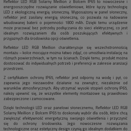
Reflektor LED RGB Solarny Meillion z Bolcem IP65 to nowoczesne i
energooszczędne rozwiązanie oświetleniowe, które łączy technologię
LED z ekologiczną energią słoneczną. Wyposażony w panel słoneczny,
reflektor jest zasilany energią słoneczną, co pozwala na ładowanie
wbudowanej baterii o pojemności 1800 mAh. Dzięki temu urządzenie
może pracować bez potrzeby podłączania do sieci elektrycznej, co jest
idealnym rozwiązaniem dla osób poszukujących efektywnych i
przyjaznych dla środowiska opcji oświetlenia.
Reflektor LED RGB Meillion charakteryzuje się wszechstronnością
montażu – kolce mocujące można łatwo zdjąć, co umożliwia instalację na
różnych powierzchniach, w tym na ścianach. Dzięki temu, produkt można
dostosować do indywidualnych potrzeb i preferencji w zakresie aranżacji
przestrzeni.
Z certyfikatem ochrony IP65, reflektor jest odporny na wodę i pył, co
zapewnia jego niezawodne działanie na zewnątrz, niezależnie od
warunków atmosferycznych. Aby utrzymać wysoki stopień ochrony IP65,
należy upewnić się, że wszystkie elementy montażowe są prawidłowo
zabezpieczone i zamocowane.
Dzięki technologii LED oraz panelowi słonecznemu, Reflektor LED RGB
Solarny Meillion z Bolcem IP65 to doskonały wybór dla osób, które chcą
zwiększyć efektywność energetyczną swojego oświetlenia i przyczynić
się do ochrony środowiska. Jego nowoczesne rozwiązania
technologiczne oraz estetyczny design czynią go idealnym dodatkiem do