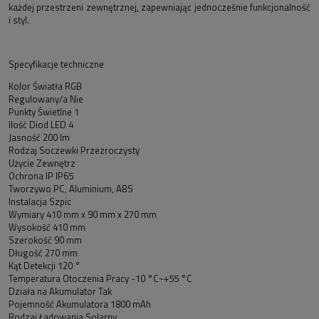
każdej przestrzeni zewnętrznej, zapewniając jednocześnie funkcjonalność
i styl.
Specyfikacje techniczne
Kolor Światła RGB
Regulowany/a Nie
Punkty Świetlne 1
Ilość Diod LED 4
Jasność 200 lm
Rodzaj Soczewki Przezroczysty
Użycie Zewnętrz
Ochrona IP IP65
Tworzywo PC, Aluminium, ABS
Instalacja Szpic
Wymiary 410 mm x 90 mm x 270 mm
Wysokość 410 mm
Szerokość 90 mm
Długość 270 mm
Kąt Detekcji 120 °
Temperatura Otoczenia Pracy -10 °C~+55 °C
Działa na Akumulator Tak
Pojemność Akumulatora 1800 mAh
Rodzaj Ładowania Solarny