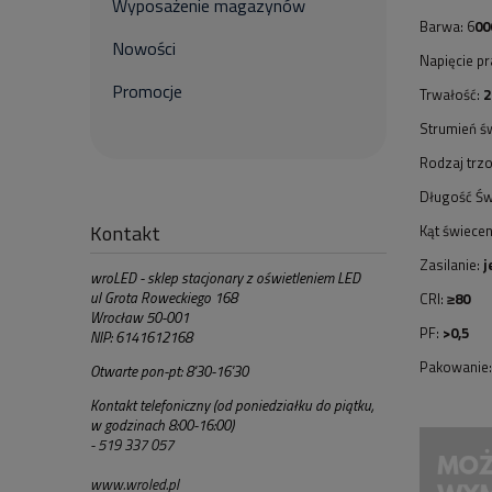
Wyposażenie magazynów
Barwa: 6
00
Nowości
Napięcie pr
Promocje
Trwałość:
2
Strumień św
Rodzaj trz
Długość Św
Kontakt
Kąt świecen
Zasilanie:
j
wroLED - sklep stacjonary z oświetleniem LED
ul Grota Roweckiego 168
CRI:
≥80
Wrocław 50-001
PF:
>0,5
NIP: 6141612168
Pakowanie:
Otwarte pon-pt: 8'30-16'30
Kontakt telefoniczny (od poniedziałku do piątku,
w godzinach 8:00-16:00)
- 519 337 057
www.wroled.pl