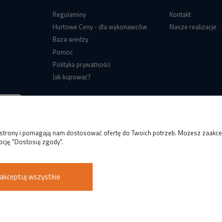
Regulaminy
Kontakt
Hurtowe Ceny - dla wykonawców
Nasze realizacje
Baza wiedzy
Pomoc
Polityka prywatności
Jak kupować?
e strony i pomagają nam dostosować ofertę do Twoich potrzeb. Możesz zaakcep
pcję "Dostosuj zgody".
akceptuj wszystkie