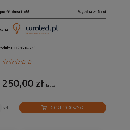
pność:
duża ilość
Wysyłka w:
3 dni
cent:
roduktu:
EC79536-x25
:
250,00 zł
brutto
DODAJ DO KOSZYKA
szt.