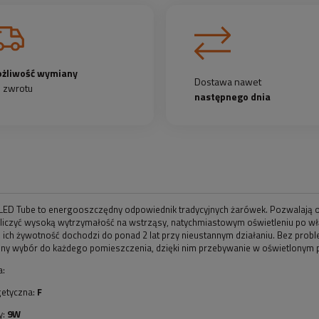
żliwość wymiany
Dostawa nawet
b zwrotu
następnego dnia
 LED Tube to energooszczędny odpowiednik tradycyjnych żarówek. Pozwalają o
iczyć wysoką wytrzymałość na wstrząsy, natychmiastowym oświetleniu po włą
 ich żywotność dochodzi do ponad 2 lat przy nieustannym działaniu. Bez prob
alny wybór do każdego pomieszczenia, dzięki nim przebywanie w oświetlonym 
a:
getyczna:
F
y:
9W