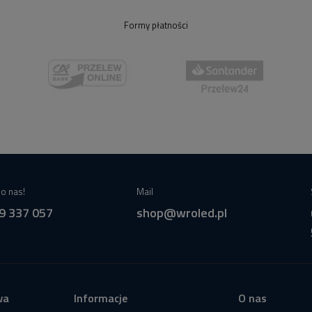
Formy płatności
o nas!
Mail
9 337 057
shop@wroled.pl
wa
Informacje
O nas