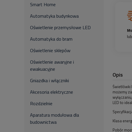
Smart Home
Automatyka budynkowa
Oświetlenie przemysłowe LED
Mo
lu
Automatyka do bram
Oświetlenie sklepów
Oświetlenie awaryjne i
ewakuacyjne
Opis
Gniazdka i włączniki
Świetlówki
Akcesoria elektryczne
możemy zal
wyłączaniu,
LED to ide
Rozdzielnie
Specyfikacj
Aparatura modułowa dla
Klasa ener
budownictwa
Pobór moc