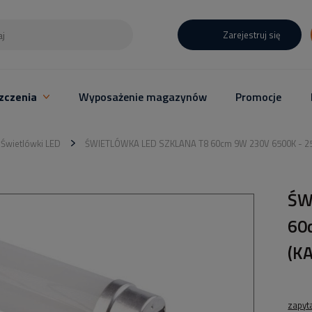
Zarejestruj się
zczenia
Wyposażenie magazynów
Promocje
Świetlówki LED
ŚWIETLÓWKA LED SZKLANA T8 60cm 9W 230V 6500K - 25
ŚW
60
(K
zapyt