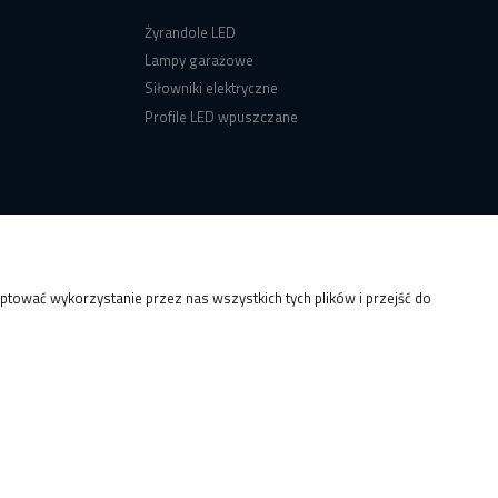
Żyrandole LED
Lampy garażowe
Siłowniki elektryczne
Profile LED wpuszczane
tować wykorzystanie przez nas wszystkich tych plików i przejść do