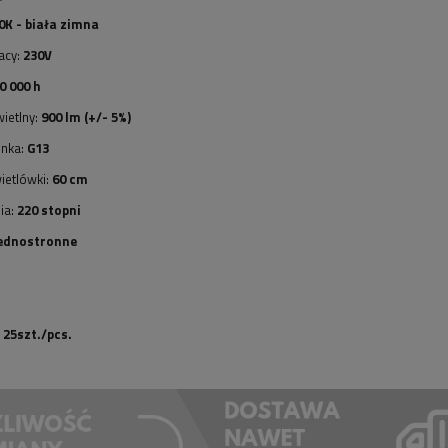
0K - biała zimna
acy:
230V
0 000 h
ietlny:
900 lm (+/- 5%)
onka:
G13
ietlówki:
60 cm
ia:
220 stopni
ednostronne
25szt./pcs.