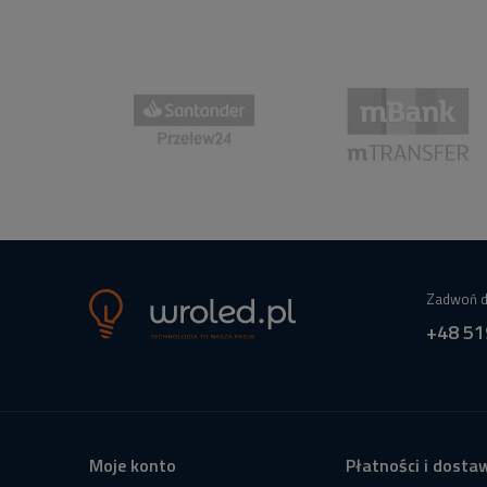
Zadwoń d
+48 51
Moje konto
Płatności i dosta