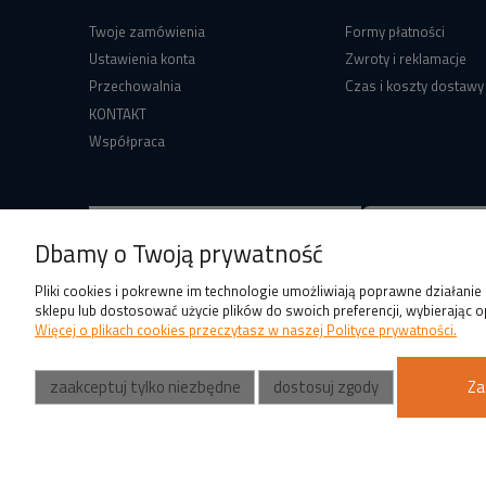
Twoje zamówienia
Formy płatności
Ustawienia konta
Zwroty i reklamacje
Przechowalnia
Czas i koszty dostawy
KONTAKT
Współpraca
Dbamy o Twoją prywatność
Pliki cookies i pokrewne im technologie umożliwiają poprawne działani
sklepu lub dostosować użycie plików do swoich preferencji, wybierając o
Więcej o plikach cookies przeczytasz w naszej Polityce prywatności.
zaakceptuj tylko niezbędne
dostosuj zgody
Za