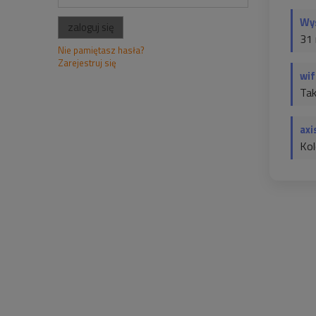
Wy
zaloguj się
31
Nie pamiętasz hasła?
Zarejestruj się
wif
Ta
axi
Kol