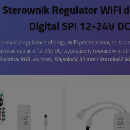
Sterownik Regulator WiFi 
Digital SPI 12-24V DC
erownik/regulator z obsługą WiFi przeznaczony do taśm 
akresie napięcia 12-24V DC, wyposażony również w pilot 
światła: RGB
, wymiary:
Wysokość 31 mm
i
Szerokość 6