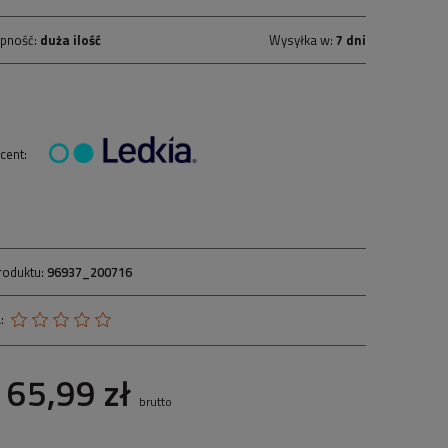
pność:
duża ilość
Wysyłka w:
7 dni
cent:
roduktu:
96937_200716
:
65,99 zł
brutto