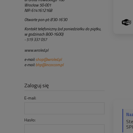
Wrocław 50-001
NIP: 6141612168
Otwarte pon-pt: 8'30-16'30
Kontakt telefoniczny (od poniedziałku do piątku,
w godzinach 8:00-16:00)
- 519 337 057
www.wroled.pl
e-mail:
shop@wroled.pl
e-mail:
bhp@incor.com.pl
Zaloguj się
E-mail:
Na
Hasło:
Ste
SPI