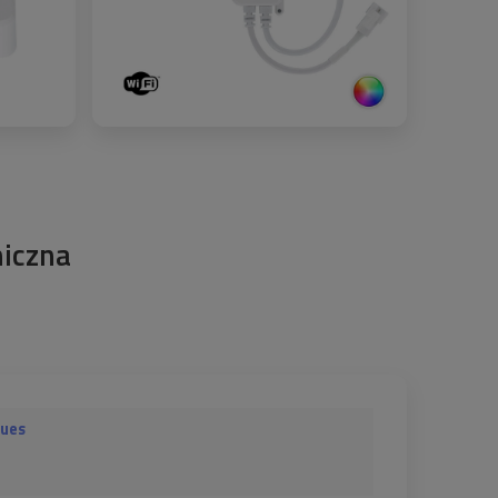
niczna
lues