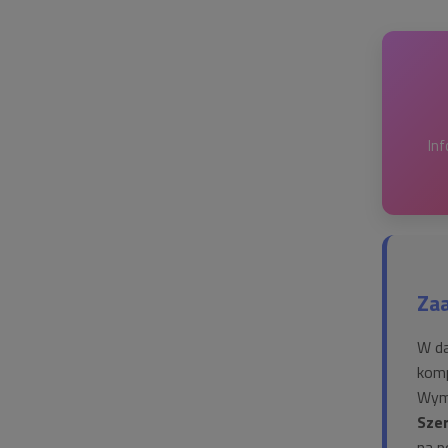
Inf
Za
W d
komp
Wymi
Sze
na p