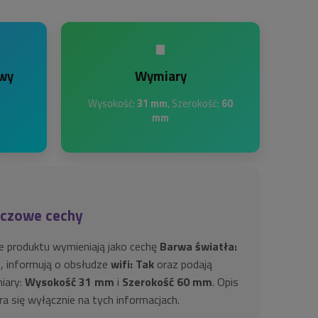
•
wy
Wymiary
Wysokość:
31 mm
, Szerokość:
60
mm
uczowe cechy
e produktu wymieniają jako cechę
Barwa światła:
B
, informują o obsłudze
wifi: Tak
oraz podają
iary:
Wysokość 31 mm
i
Szerokość 60 mm
. Opis
ra się wyłącznie na tych informacjach.