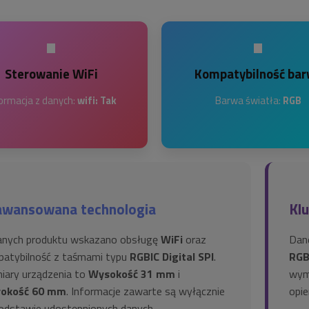
•
•
Sterowanie WiFi
Kompatybilność bar
ormacja z danych:
wifi: Tak
Barwa światła:
RGB
awansowana technologia
Kl
anych produktu wskazano obsługę
WiFi
oraz
Dan
atybilność z taśmami typu
RGBIC Digital SPI
.
RG
ary urządzenia to
Wysokość 31 mm
i
wym
rokość 60 mm
. Informacje zawarte są wyłącznie
opie
odstawie udostępnionych danych.