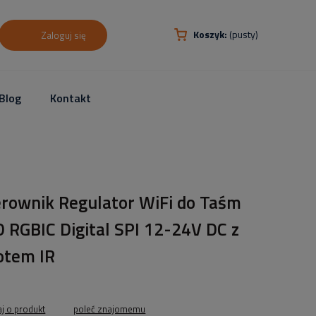
Koszyk:
(pusty)
Zaloguj się
Blog
Kontakt
erownik Regulator WiFi do Taśm
 RGBIC Digital SPI 12-24V DC z
otem IR
aj o produkt
poleć znajomemu