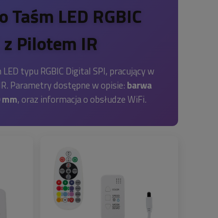
do Taśm LED RGBIC
 z Pilotem IR
LED typu RGBIC Digital SPI, pracujący w
IR. Parametry dostępne w opisie:
barwa
0 mm
, oraz informacja o obsłudze WiFi.