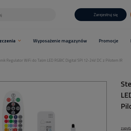
Zarejestruj się
zczenia
Wyposażenie magazynów
Promocje
nik Regulator WiFi do Taśm LED RGBIC Digital SPI 12-24V DC z Pilotem IR
St
LED
Pil
zapyt