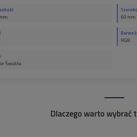
sokość
Szerok
 mm
60 mm
i
Barwa ś
k
RGB
s
or Światła
Dlaczego warto wybrać t