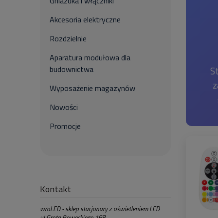
Gniazdka i włączniki
Akcesoria elektryczne
Rozdzielnie
Aparatura modułowa dla
budownictwa
St
z
Wyposażenie magazynów
Nowości
Promocje
Kontakt
wroLED - sklep stacjonary z oświetleniem LED
ul Grota Roweckiego 168