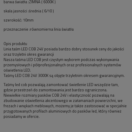
barwa światła :ZIMNA ( 6000K )
skala jasności :średnia ( 6/10 )
szerokość: 10mm
przeznaczenie :równomierna linia światła
Opis produktu
Linia taśm LED COB 24V posiada bardzo dobry stosunek ceny do jakości
oraz trzyletni okres gwarancji
Nasza taśma LED COB jest częstym wyborem podczas wykonywania
przemysłowych i półprofesjonalnych oraz profesionalnych systemów
oświetlenia LED.
Taśmy LED COB 24V 3000K są objęte trzyletnim okresem gwarancyjnym.
Taśmy led cob pozwalają zamontować świetlenie LED wszędzie tam,
gdzie przestrzeń do zamontowania jest bardzo ograniczona.
Niewielkie rozmiary pasków COB 24V i elastyczność pozwalają na
zbudowanie oświetlenia akcentowego w załamaniach powierzchni, we
frezach i wnękach meblowych, możemy je także zastosować w specjalnie
przygotowanych profilach aluminiowych do pasków led, który również
posiadamy w ofercie.