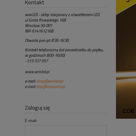
Kontakt
wroLED - sklep stacjonary z oświetleniem LED
ul Grota Roweckiego 168
Wrocław 50-001
NIP: 6141612168
Otwarte pon-pt: 8'30-16'30
Kontakt telefoniczny (od poniedziałku do piątku,
w godzinach 8:00-16:00)
- 519 337 057
www.wroled.pl
e-mail:
shop@wroled.pl
e-mail:
bhp@incor.com.pl
Zaloguj się
E-mail: