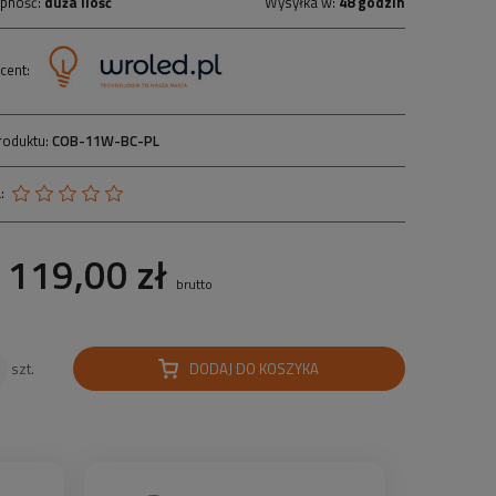
pność:
duża ilość
Wysyłka w:
48 godzin
cent:
roduktu:
COB-11W-BC-PL
:
119,00 zł
brutto
DODAJ DO KOSZYKA
szt.