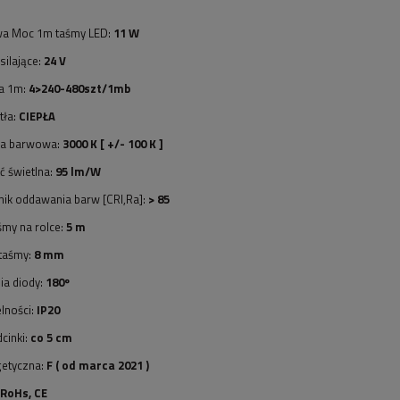
a Moc 1m taśmy LED:
11 W
silające:
24 V
na 1m:
4>240-480szt/1mb
tła:
CIEPŁA
ra barwowa:
3000 K [ +/- 100 K ]
ć świetlna:
95 lm/W
ik oddawania barw [CRI,Ra]:
> 85
śmy na rolce:
5 m
taśmy:
8 mm
ia diody:
180º
lności:
IP20
dcinki:
co 5 cm
getyczna:
F ( od marca 2021 )
RoHs, CE