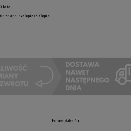
3 lata
tła zakres:
1>ciepła/b.ciepła
Formy płatności