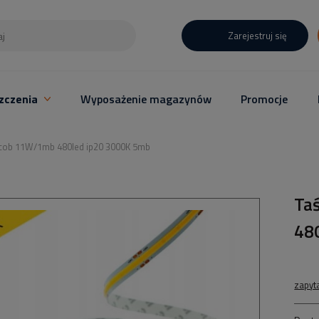
Zarejestruj się
zczenia
Wyposażenie magazynów
Promocje
 cob 11W/1mb 480led ip20 3000K 5mb
Ta
48
zapyt