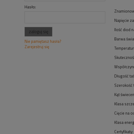
Hasło:
Znamionow
Napięcie za
Ilość diod 
zaloguj się
Barwa świa
Nie pamiętasz hasła?
Zarejestruj się
Temperatu
Skutecznoś
Współczynn
Długość ta
Szerokość 
Kąt świecen
Klasa szcze
Cięcie na o
Klasa ener
Certyfikaty: