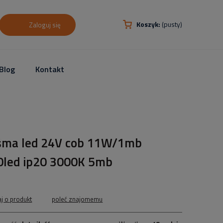
Koszyk:
(pusty)
Zaloguj się
Blog
Kontakt
śma led 24V cob 11W/1mb
0led ip20 3000K 5mb
aj o produkt
poleć znajomemu