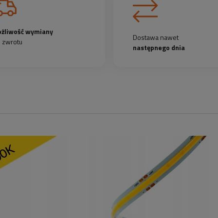
żliwość wymiany
Dostawa nawet
b zwrotu
następnego dnia