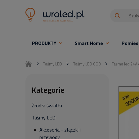
PRODUKTY
Smart Home
Pomies
Oświetlenie LED z montażem
Taśmy LED
Taśmy LED COB
Taśma led 24V
Kategorie
Źródła światła
Taśmy LED
Akcesoria - złączki i
przewody