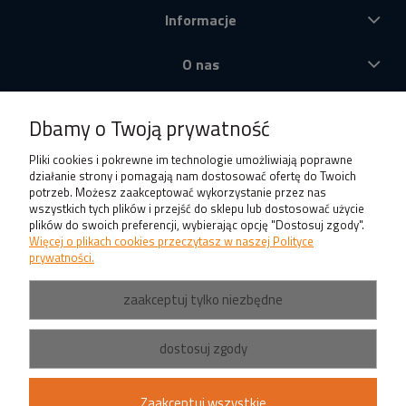
Informacje
O nas
Produkty
Dbamy o Twoją prywatność
Pliki cookies i pokrewne im technologie umożliwiają poprawne
działanie strony i pomagają nam dostosować ofertę do Twoich
potrzeb. Możesz zaakceptować wykorzystanie przez nas
wszystkich tych plików i przejść do sklepu lub dostosować użycie
plików do swoich preferencji, wybierając opcję "Dostosuj zgody".
Więcej o plikach cookies przeczytasz w naszej Polityce
prywatności.
zaakceptuj tylko niezbędne
dostosuj zgody
Zaakceptuj wszystkie