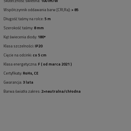
Skuteczność świetlna:
100 lm/W
Współczynnik oddawania barw [CRI,Ra]:
> 85
Długość taśmy na rolce:
5 m
Szerokość taśmy:
8 mm
Kąt świecenia diody:
180º
Klasa szczelności:
IP20
Cięcie na odcinki:
co 5 cm
Klasa energetyczna:
F ( od marca 2021 )
Certyfikaty:
RoHs, CE
Gwarancja:
3 lata
Barwa światła zakres:
2>neutralna/chłodna