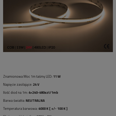
Znamionowa Moc 1m taśmy LED:
11 W
Napięcie zasilające:
24 V
Ilość diod na 1m:
4>240-480szt/1mb
Barwa światła:
NEUTRALNA
Temperatura barwowa:
4000 K [ +/- 100 K ]