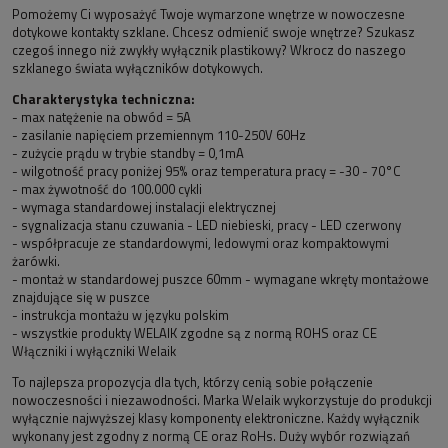
Pomożemy Ci wyposażyć Twoje wymarzone wnętrze w nowoczesne
dotykowe kontakty szklane. Chcesz odmienić swoje wnętrze? Szukasz
czegoś innego niż zwykły wyłącznik plastikowy? Wkrocz do naszego
szklanego świata wyłączników dotykowych.
Charakterystyka techniczna:
- max natężenie na obwód = 5A
- zasilanie napięciem przemiennym 110-250V 60Hz
- zużycie prądu w trybie standby = 0,1mA
- wilgotność pracy poniżej 95% oraz temperatura pracy = -30 - 70°C
- max żywotność do 100.000 cykli
- wymaga standardowej instalacji elektrycznej
- sygnalizacja stanu czuwania - LED niebieski, pracy - LED czerwony
- współpracuje ze standardowymi, ledowymi oraz kompaktowymi
żarówki.
- montaż w standardowej puszce 60mm - wymagane wkręty montażowe
znajdujące się w puszce
- instrukcja montażu w języku polskim
- wszystkie produkty WELAIK zgodne są z normą ROHS oraz CE
Włączniki i wyłączniki Welaik
To najlepsza propozycja dla tych, którzy cenią sobie połączenie
nowoczesności i niezawodności. Marka Welaik wykorzystuje do produkcji
wyłącznie najwyższej klasy komponenty elektroniczne. Każdy wyłącznik
wykonany jest zgodny z normą CE oraz RoHs. Duży wybór rozwiązań