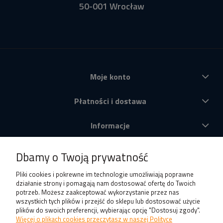
50-001 Wrocław
Moje konto
Płatności i dostawa
Informacje
O nas
Dbamy o Twoją prywatność
Produkty
Pliki cookies i pokrewne im technologie umożliwiają poprawne
działanie strony i pomagają nam dostosować ofertę do Twoich
potrzeb. Możesz zaakceptować wykorzystanie przez nas
wszystkich tych plików i przejść do sklepu lub dostosować użycie
plików do swoich preferencji, wybierając opcję "Dostosuj zgody".
Więcej o plikach cookies przeczytasz w naszej Polityce