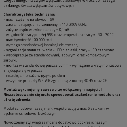
czegoś innego niż zwykły wyłącznik plastikowy? Wkrocz do naszego
szklanego świata wyłączników dotykowych.
Charakterystyka techniczna:
- max natężenie na obwód = 5A
- zasilanie napięciem przemiennym 110-250V 60Hz
- zużycie prądu w trybie standby = 0,1mA
- wilgotność pracy poniżej 95% oraz temperatura pracy = -30 - 70°C
- max żywotność 100.000 cykli
- wymaga standardowej instalacji elektrycznej
- sygnalizacja stanu czuwania - LED niebieski, pracy - LED czerwony
- współpracuje ze standardowymi, ledowymi oraz kompaktowymi
żarówki.
- montaż w standardowej puszce 60mm - wymagane wkręty montażowe
znajdujące się w puszce
- instrukcja montażu w języku polskim
- wszystkie produkty WELAIK zgodne są z normą ROHS oraz CE
Montaż wykonujemy zawsze przy odłączonym napięciu!
Niezastosowanie się może spowodować uszkodzenie modułu oraz
utratę zdrowia.
Moduł schodowe naszej marki współpracują z max 5 sztukami w
systemie schodowo-krzyżowym.
Nowoczesny styl wnętrza można dodatkowo podkreślić naszymi