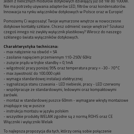
Jeden z nielicznych modułów dotykowych działający już od 1W do 1000W.
Nie ma potrzeby używania adapterów LED, filtrów oraz kondensatorów.
Innowacja na rynku włączników dotykowych w Polsce oraz w Europie!
Pomożemy Ci wyposażyć Twoje wymarzone wnętrze w nowoczesne
dotykowe kontakty szklane. Chcesz odmienić swoje wnętrze? Szukasz
czegoś innego niż zwykły wyłącznik plastikowy? Wkrocz do naszego
szklanego świata wyłączników dotykowych.
Charakterystyka techniczna:
- max natężenie na obwód = 5A
- zasilanie napięciem przemiennym 110-250V 60Hz
- zużycie prądu w trybie standby = 0,1mA
- wilgotność pracy poniżej 95% oraz temperatura pracy = -30 - 70°C
- max żywotność do 100.000 cykli
- wymaga standardowej instalacji elektrycznej
- sygnalizacja stanu czuwania - LED niebieski, pracy - LED czerwony
- współpracuje ze standardowymi, ledowymi oraz kompaktowymi
żarówki.
- montaż w standardowej puszce 60mm - wymagane wkręty montażowe
znajdujące się w puszce
- instrukcja montażu w języku polskim
- wszystkie produkty WELAIK zgodne są z normą ROHS oraz CE
Włączniki i wyłączniki Welaik
To najlepsza propozycja dla tych, którzy cenią sobie połączenie