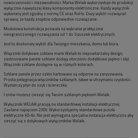
nowoczesności i niezawodności. Marka Welaik wykorzystuje do produkcji
wyłącznie najwyższej klasy komponenty elektroniczne. Każdy wyłącznik
wykonany jest zgodny z normą CE oraz RoHs. Duży wybór rozwiązań
sprawia, że każdy znajdzie odpowiednie rozwiązanie.
Modułowa konstrukcja pozwala na wybranie praktycznie
nieograniczonego rozwiązania od 1 do 5 puszek elektrycznych.
Jest to doskonały wybór dla Twojego mieszkania, domu lub biura.
Włączniki dotykowe szklane marki Welaik to niepowtarzalny design,
zastosowane panele szklane dodają otoczeniu dodatkowe piękno i styl.
Włączniki szklane dostępne są w różnych kolorach.
Szklane panele przez szkło hartowane są odporne na zarysowania.
Prosta pielęgnacja włączników szklanych, łatwe w utrzymaniu czystości.
Wystarczy płyn do szyb i ściereczka.
I znów możesz cieszyć się Twoim szklanym pięknem Welaik.
Wyłączniki WELAIK pracują na standardowej instalacji elektrycznej.
Zasilane napięciem 230V. Wykorzystujemy standardowe puszki
elektryczne 60-tki. Nie jest wymagana specjalna instalacja elektryczna aby
cieszyć się z dotykowych wyłączników Welaik.