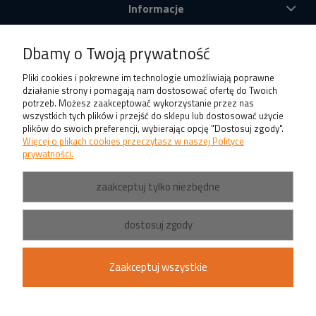
Informacje
O nas
Dbamy o Twoją prywatność
Produkty
Pliki cookies i pokrewne im technologie umożliwiają poprawne
działanie strony i pomagają nam dostosować ofertę do Twoich
potrzeb. Możesz zaakceptować wykorzystanie przez nas
wszystkich tych plików i przejść do sklepu lub dostosować użycie
plików do swoich preferencji, wybierając opcję "Dostosuj zgody".
Więcej o plikach cookies przeczytasz w naszej Polityce
prywatności.
zaakceptuj tylko niezbędne
dostosuj zgody
Zaakceptuj wszystkie