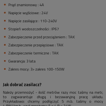
Prąd znamionowy : 4A
Napięcie wyjściowe : 24V
Napięcie zasilające : 110-240V
Stopień wodoszczelności : IP67
Zabezpieczenie przed przeciążeniem : TAK
Zabezpieczenie przepięciowe : TAK
Zabezpieczenie termiczne : TAK
Gwarancja: 3 lata
Zakres mocy: 3> zakres 100-150W
Jak dobrać zasilacz?
Należy przemnożyć - ilość metrów razy moc taśmy na metr,
to zagwarantuje długą i bezawaryjną pracę układu.
Przykładowo: chcemy podłączyć 5 m.b. taśmy o mocy
4,8W/1m.b., czyli mnożymy: 5 x 4,8 = 24W.