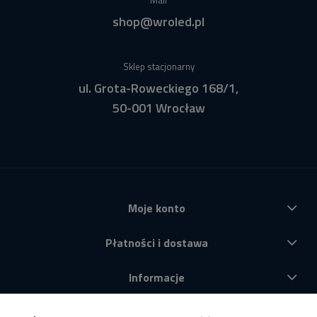
shop@wroled.pl
Sklep stacjonarny
ul. Grota-Roweckiego 168/1,
50-001 Wrocław
Moje konto
Płatności i dostawa
Informacje
O nas