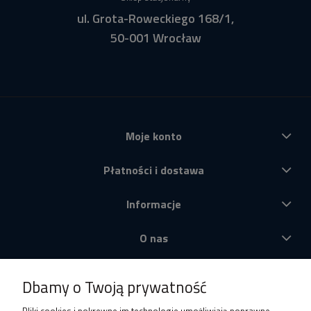
ul. Grota-Roweckiego 168/1,
50-001 Wrocław
Moje konto
Płatności i dostawa
Informacje
O nas
Produkty
Dbamy o Twoją prywatność