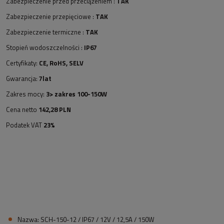
Zabezpieczenie przed przeciążeniem :
TAK
Zabezpieczenie przepięciowe :
TAK
Zabezpieczenie termiczne :
TAK
Stopień wodoszczelności :
IP67
Certyfikaty:
CE, RoHS, SELV
Gwarancja:
7lat
Zakres mocy:
3> zakres 100-150W
Cena netto
142,28
PLN
Podatek VAT
23
%
Nazwa: SCH-150-12 / IP67 / 12V / 12,5A / 150W